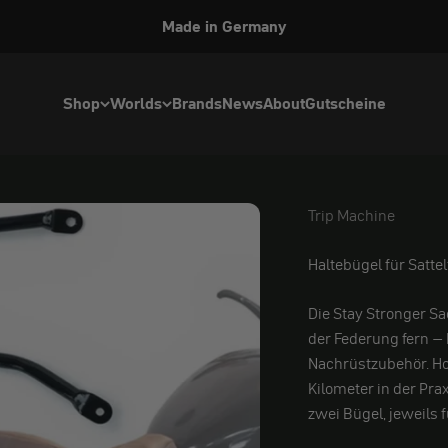
Made in Germany
Shop
Worlds
Brands
News
About
Gutscheine
Trip Machine
Trip Machine
Haltebügel für Satte
Die Stay Stronger Sa
der Federung fern – 
Nachrüstzubehör. Ho
Kilometer in der Pra
zwei Bügel, jeweils f