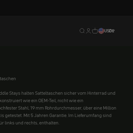
Translation missing: de.
Translation missing: 
Translation missing
USD
DE
ltaschen
ddle Stays halten Satteltaschen sicher vom Hinterrad und
konstruiert wie ein OEM-Teil, nicht wie ein
chfester Stahl, 19 mm Rohrdurchmesser, über eine Million
xis getestet. Mit 5 Jahren Garantie. Im Lieferumfang sind
ür links und rechts, enthalten.