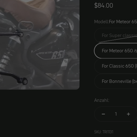
Angebot
$84.00
Modell:
For Meteor 65
For Meteor 650 /
For Classic 650 (
For Bonneville (b
Anzahl:
SKU: TRI1131