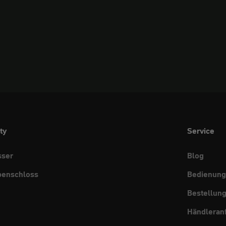
ty
Service
sser
Blog
benschloss
Bedienung
Bestellun
Händleran