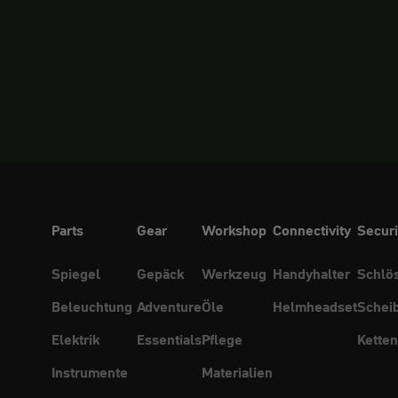
Parts
Gear
Workshop
Connectivity
Securi
Spiegel
Gepäck
Werkzeug
Handyhalter
Schlö
Beleuchtung
Adventure
Öle
Helmheadset
Schei
Elektrik
Essentials
Pflege
Ketten
Instrumente
Materialien