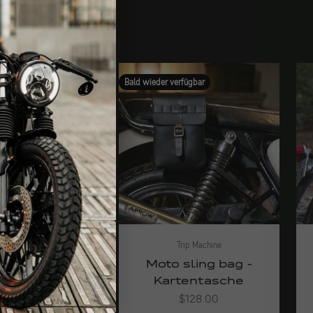
Bald wieder verfügbar
Trip Machine
Trip Machine
xpedition
Moto sling bag -
ltasche - Set
Kartentasche
Angebot
Angebot
$461.00
$128.00