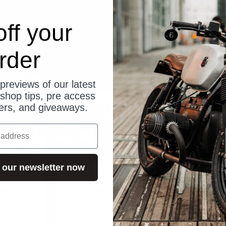
ff your
rder
ships from Germany
previews of our latest
shop tips, pre access
fers, and giveaways.
 our newsletter now
e
Trip Machine
er -
Eastwood
E
sche
Rucksack
Satte
Angebot
$266.00