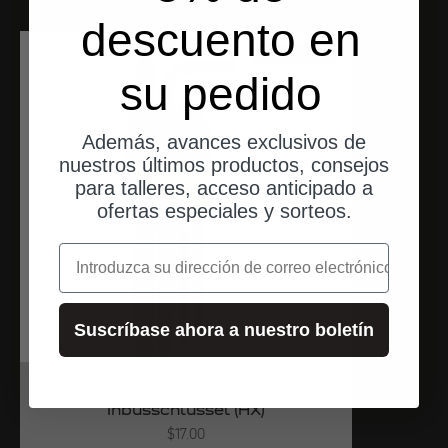
descuento en
envíos desde Alemania
su pedido
Además, avances exclusivos de
nuestros últimos productos, consejos
para talleres, acceso anticipado a
ofertas especiales y sorteos.
correo electrónico
Suscríbase ahora a nuestro boletín
Proxxon
Inbusschlüssel (HX)
Angebot
$17.00