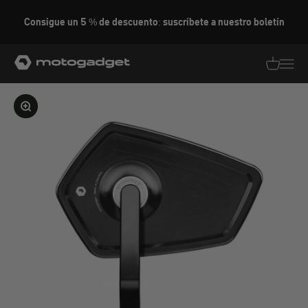
Ir al contenido
Consigue un 5 % de descuento: suscríbete a nuestro boletín
motogadget GmbH
Traducció
Traduc
Ampliar la imagen