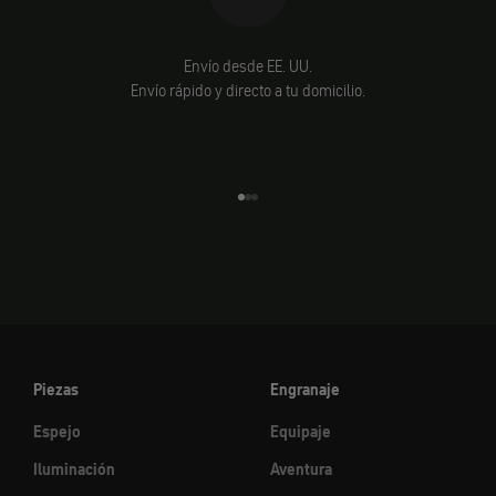
Envío desde EE. UU.
Envío rápido y directo a tu domicilio.
Ir al elemento 1
Ir al elemento 2
Ir al elemento 3
Piezas
Engranaje
Espejo
Equipaje
Iluminación
Aventura