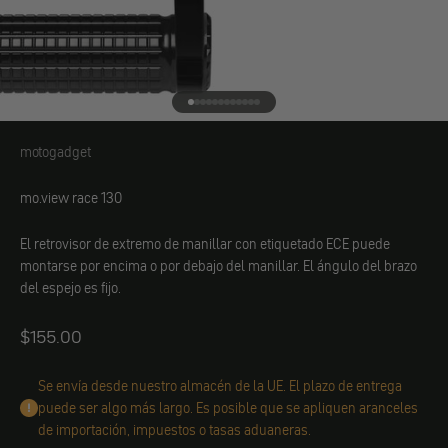
Ir al elemento 1
Ir al elemento 2
Ir al elemento 3
Ir al elemento 4
Ir al elemento 5
Ir al elemento 6
Ir al elemento 7
Ir al elemento 8
Ir al elemento 9
Ir al elemento 10
Ir al elemento 11
Ir al elemento 12
motogadget
motogadget
mo.view race 130
El retrovisor de extremo de manillar con etiquetado ECE puede
montarse por encima o por debajo del manillar. El ángulo del brazo
del espejo es fijo.
Angebot
$155.00
Se envía desde nuestro almacén de la UE. El plazo de entrega
puede ser algo más largo. Es posible que se apliquen aranceles
de importación, impuestos o tasas aduaneras.