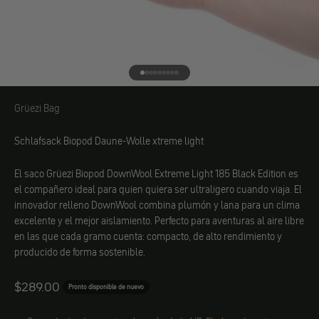
Ir al elemento 1
Ir al elemento 2
Ir al elemento 3
Ir al elemento 4
Ir al elemento 5
Ir al elemento 6
Ir al elemento 7
Ir al elemento 8
Ir al elemento 9
Grüezi Bag
Grüezi Bag
Schlafsack Biopod Daune-Wolle xtreme light
El saco Grüezi Biopod DownWool Extreme Light 185 Black Edition es
el compañero ideal para quien quiera ser ultraligero cuando viaja. El
innovador relleno DownWool combina plumón y lana para un clima
excelente y el mejor aislamiento. Perfecto para aventuras al aire libre
en las que cada gramo cuenta: compacto, de alto rendimiento y
producido de forma sostenible.
Angebot
$289.00
Pronto disponible de nuevo