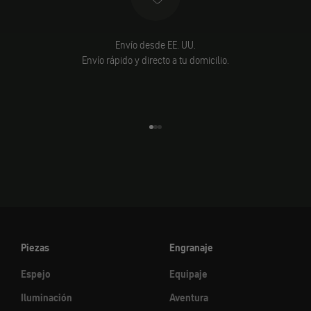
Envío desde EE. UU.
Envío rápido y directo a tu domicilio.
Ir al elemento 1
Ir al elemento 2
Ir al elemento 3
Piezas
Engranaje
Espejo
Equipaje
Iluminación
Aventura