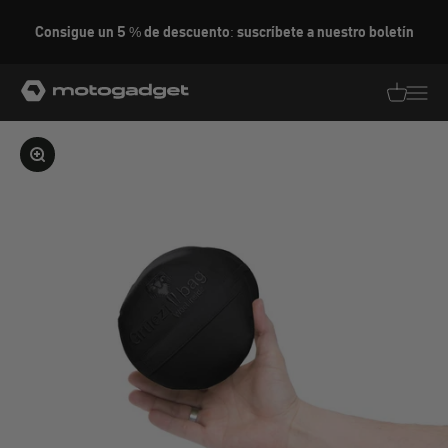
Ir al contenido
Consigue un 5 % de descuento: suscríbete a nuestro boletín
motogadget GmbH
Traducció
Traduc
Ampliar la imagen