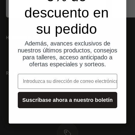
Venture 1
descuento en
Angebot
$278.00
su pedido
HERRAMIENTA ADECUADA
Además, avances exclusivos de
nuestros últimos productos, consejos
para talleres, acceso anticipado a
ofertas especiales y sorteos.
RECOMENDACIONES
correo electrónico
Suscríbase ahora a nuestro boletín