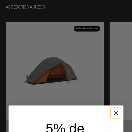
ACCESORIOS A JUEGO
envíos desde Alemania
5% de
Cambio de tiendas