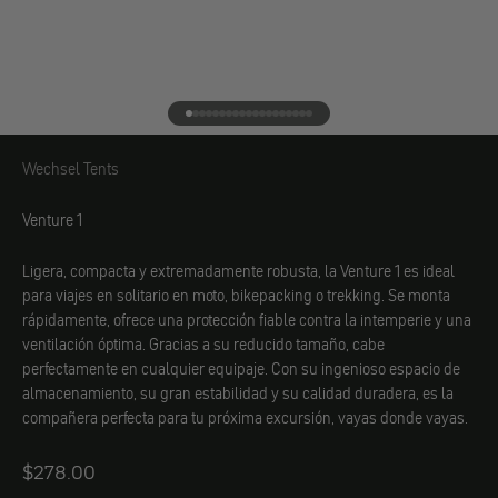
Ir al elemento 1
Ir al elemento 2
Ir al elemento 3
Ir al elemento 4
Ir al elemento 5
Ir al elemento 6
Ir al elemento 7
Ir al elemento 8
Ir al elemento 9
Ir al elemento 10
Ir al elemento 11
Ir al elemento 12
Ir al elemento 13
Ir al elemento 14
Ir al elemento 15
Ir al elemento 16
Ir al elemento 17
Ir al elemento 18
Ir al elemento 19
Wechsel Tents
Wechsel Tents
Venture 1
Ligera, compacta y extremadamente robusta, la Venture 1 es ideal
para viajes en solitario en moto, bikepacking o trekking. Se monta
rápidamente, ofrece una protección fiable contra la intemperie y una
ventilación óptima. Gracias a su reducido tamaño, cabe
perfectamente en cualquier equipaje. Con su ingenioso espacio de
almacenamiento, su gran estabilidad y su calidad duradera, es la
compañera perfecta para tu próxima excursión, vayas donde vayas.
Angebot
$278.00