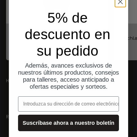
5% de
descuento en
Cambio de tiendas
Aera Isomatte Gr. M.
Schl
Angebot
$145.00
su pedido
Además, avances exclusivos de
nuestros últimos productos, consejos
para talleres, acceso anticipado a
HERRAMIENTA ADECUADA
ofertas especiales y sorteos.
correo electrónico
RECOMENDACIONES
Suscríbase ahora a nuestro boletín