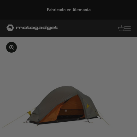
Ir al contenido
Fabricado en Alemania
motogadget GmbH
Traducció
Traduc
Ampliar la imagen