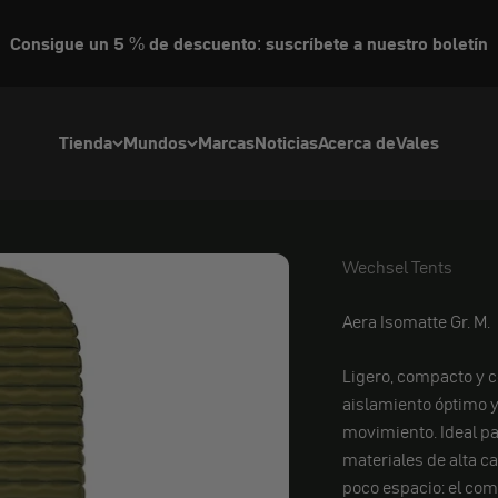
Consigue un 5 % de descuento: suscríbete a nuestro boletín
Tienda
Mundos
Marcas
Noticias
Acerca de
Vales
Wechsel Tents
Wechsel Tents
Aera Isomatte Gr. M.
Ligero, compacto y c
aislamiento óptimo 
movimiento. Ideal pa
materiales de alta c
poco espacio: el com