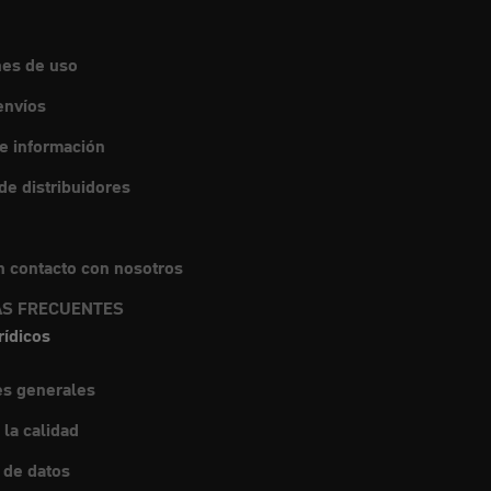
nes de uso
envíos
de información
e distribuidores
 contacto con nosotros
S FRECUENTES
rídicos
es generales
 la calidad
 de datos