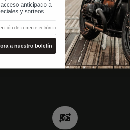
, acceso anticipado a
eciales y sorteos.
o
ora a nuestro boletín