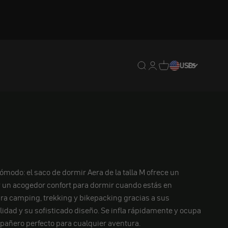
Traducción pendiente: e
Traducción pendiente:
Traducción pendien
USD
ES
ómodo: el saco de dormir Aera de la talla M ofrece un
y un acogedor confort para dormir cuando estás en
ra camping, trekking y bikepacking gracias a sus
alidad y su sofisticado diseño. Se infla rápidamente y ocupa
pañero perfecto para cualquier aventura.