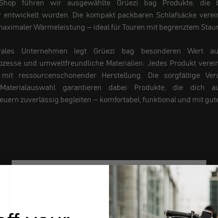
Shop führen wir ausgewählte Grüezi bag Produkte, die b
r entwickelt wurden. Die kompakt packbaren Schlafsäcke vere
aximaler Wärmeleistung – ideal für Touren mit begrenztem Stau
trales Unternehmen legt Grüezi bag besonderen Wert auf
ozesse und umweltfreundliche Materialien. Jedes Produkt verei
t mit ressourcenschonender Herstellung. Die sorgfältige Ve
Materialauswahl garantieren dabei Produkte, die dich a
uern zuverlässig begleiten – komfortabel, funktional und mit gu
ships from Germany