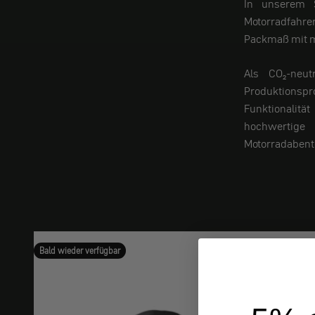
In unserem 
Motorradfahre
Packmaß mit m
Als CO₂-neu
Produktionspr
Funktionalitä
hochwertige 
Motorradabente
Bald wieder verfügbar