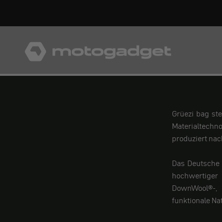
Zum Inhalt springen
motogadget GmbH
Grüezi bag ste
Materialtech
produziert nac
Das Deutsche 
hochwertiger 
DownWool®-, 
funktionale Na