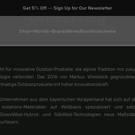
Grüezi Bag
Get 5% Off — Sign Up for Our Newsletter
Shop
Worlds
Brands
News
About
Gutscheine
ht für innovative Outdoor-Produkte, die alpine Tradition mit zu
nologie verbinden. Das 2016 von Markus Wiesböck gegründet
hhaltige Outdoorprodukte mit hoher Innovationskraft.
Unternehmen aus dem bayerischen Voralpenland hat sich auf d
Isolations-Materialien auf Wollbasis spezialisiert und se
DownWool-Hybrid- und SilkWool-Technologien neue Maßstä
turfasern.