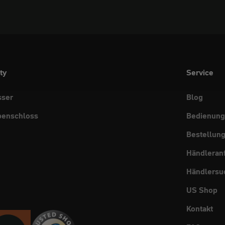
ty
Service
sser
Blog
benschloss
Bedienung
Bestellun
Händleran
Händlersu
US Shop
Kontakt