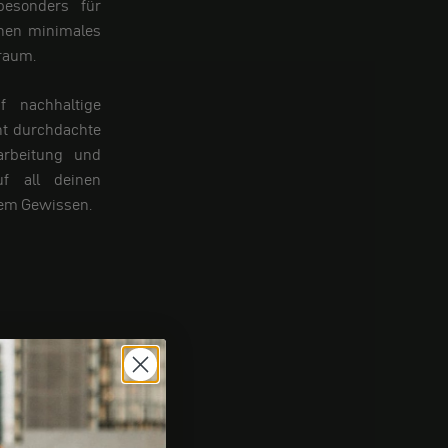
esonders für
inen minimales
raum.
 nachhaltige
nt durchdachte
rarbeitung und
uf all deinen
tem Gewissen.