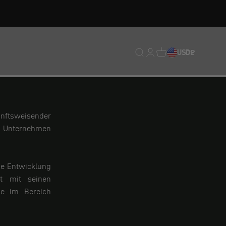
Translation missing: de.
Translation missing: 
Translation missing
USD
DE
kunftsweisender
e Unternehmen
ie Entwicklung
tzt mit seinen
be im Bereich