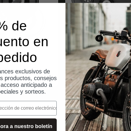
% de
uento en
pedido
motogadget
motogadget
iew spy 50 flip
mo.view club 60 f
nces exclusivos de
Angebot
Angebot
$166.00
$177.00
os productos, consejos
, acceso anticipado a
eciales y sorteos.
o
envíos des
ora a nuestro boletín