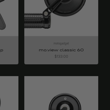
motogadget
ip
mo.view classic 60
Angebot
$133.00