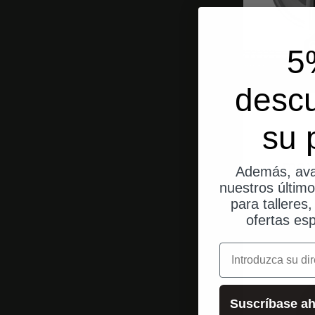
5
desc
su 
mo.v
Además, ava
nuestros últim
para talleres
ofertas esp
correo electrónic
Suscríbase ah