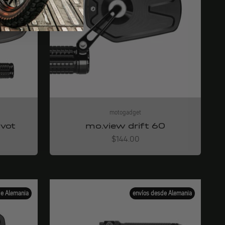
motogadget
ivot
mo.view drift 60
Angebot
$144.00
de Alemania
envíos desde Alemania