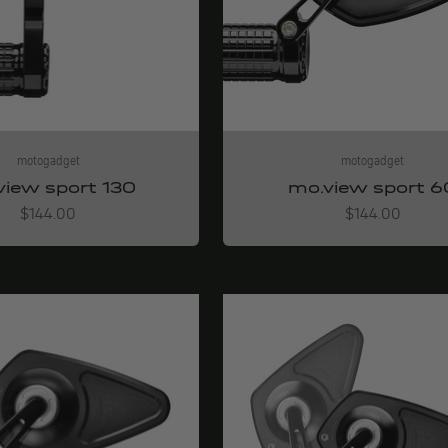
motogadget
motogadget
view sport 130
mo.view sport 6
Angebot
Angebot
$144.00
$144.00