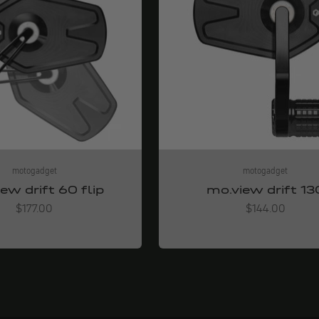
motogadget
motogadget
ew drift 60 flip
mo.view drift 13
Angebot
Angebot
$177.00
$144.00