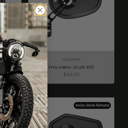
motogadget
lip
mo.view club 60
Angebot
$144.00
de Alemania
envíos desde Alemania