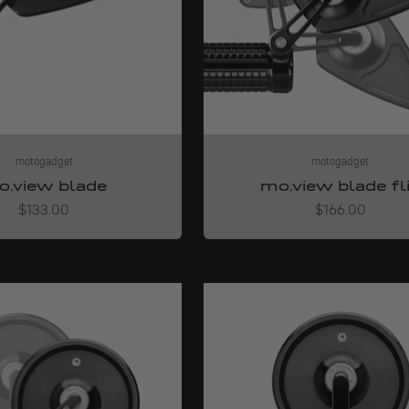
motogadget
motogadget
o.view blade
mo.view blade fl
Angebot
Angebot
$133.00
$166.00