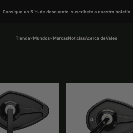
Espejo en el extremo del manillar
Consigue un 5 % de descuento: suscríbete a nuestro boletín
Espejo para moto desde Berlín
 sin cristal para motocicletas. El cuerpo del espejo sin marco se i
Tienda
Mundos
Marcas
Noticias
Acerca de
Vales
montaje para su estilo individual. Fabricado en Berlín para un as