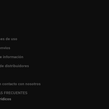
nes de uso
envíos
de información
e distribuidores
 contacto con nosotros
S FRECUENTES
rídicos