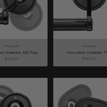
motogadget
motogadget
w classic 60 flip
mo.view classic 1
Angebot
Angebot
$166.00
$133.00