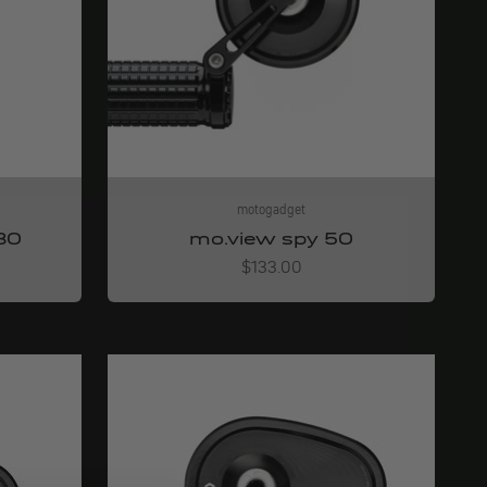
motogadget
30
mo.view spy 50
Angebot
$133.00