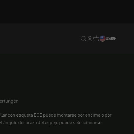
Traducción pendiente: e
Traducción pendiente:
Traducción pendien
USD
ES
ertungen
illar con etiqueta ECE puede montarse por encima o por
 El ángulo del brazo del espejo puede seleccionarse