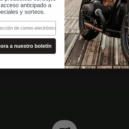
, acceso anticipado a
eciales y sorteos.
o
ora a nuestro boletín