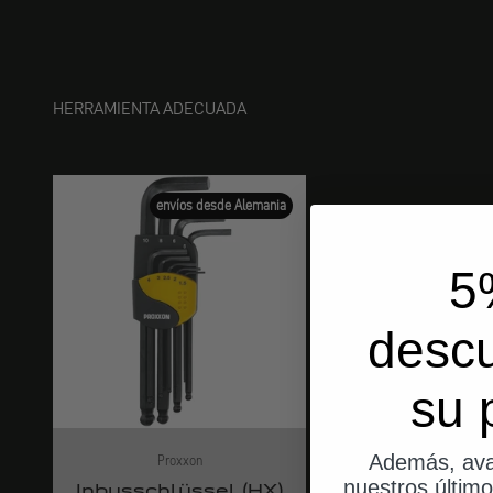
HERRAMIENTA ADECUADA
envíos desde Alemania
5
desc
su 
Además, ava
Proxxon
nuestros últim
Inbusschlüssel (HX)