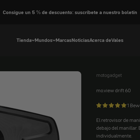
Consigue un 5 % de descuento: suscríbete a nuestro boletín
Tienda
Mundos
Marcas
Noticias
Acerca de
Vales
motogadget
motogadget
mo.view drift 60
1 Bew
El retrovisor de man
debajo del manillar.
individualmente.