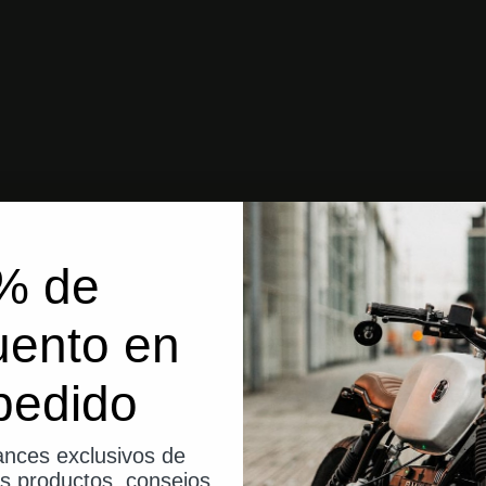
% de
uento en
pedido
nces exclusivos de
os productos, consejos