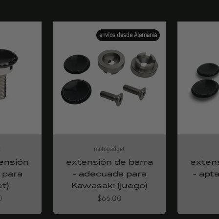
envíos desde Alemania
t
motogadget
ensión
extensión de barra
exten
 para
- adecuada para
- apt
t)
Kawasaki (juego)
Angebot
0
$66.00