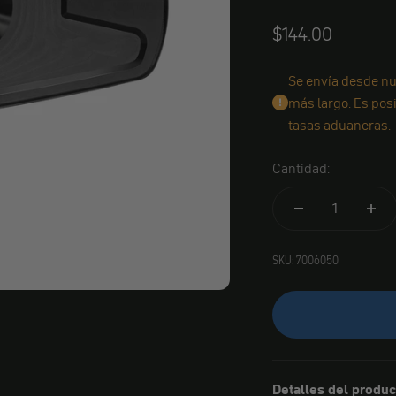
Angebot
$144.00
Se envía desde nu
más largo. Es pos
tasas aduaneras.
Cantidad:
SKU: 7006050
Detalles del produc