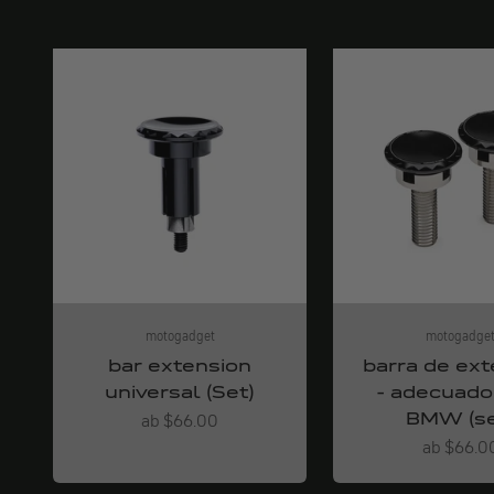
motogadget
motogadge
bar extension
barra de ext
universal (Set)
- adecuado
BMW (se
Angebot
ab $66.00
Angebot
ab $66.0