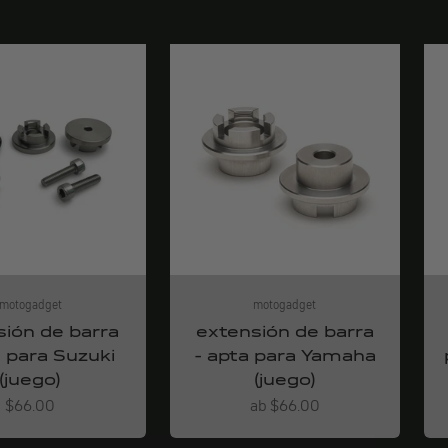
motogadget
motogadget
sión de barra
extensión de barra
a para Suzuki
- apta para Yamaha
(juego)
(juego)
Angebot
Angebot
$66.00
ab $66.00