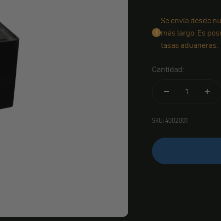
Se envía desde nu
más largo. Es pos
tasas aduaneras.
Cantidad:
SKU: 4002001