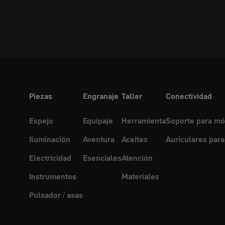
Piezas
Engranaje
Taller
Conectividad
Espejo
Equipaje
Herramienta
Soporte para mó
Iluminación
Aventura
Aceites
Auriculares para
Electricidad
Esenciales
Atención
Instrumentos
Materiales
Pulsador / asas