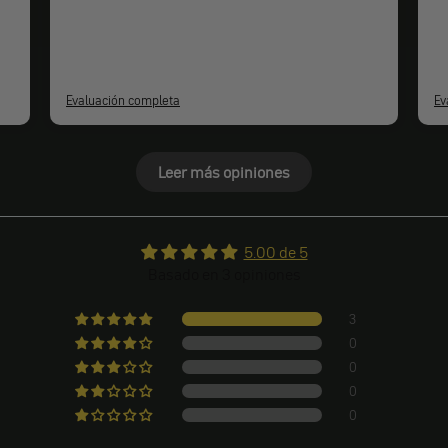
Evaluación completa
Ev
Leer más opiniones
5.00 de 5
Basado en 3 opiniones
3
0
0
0
0