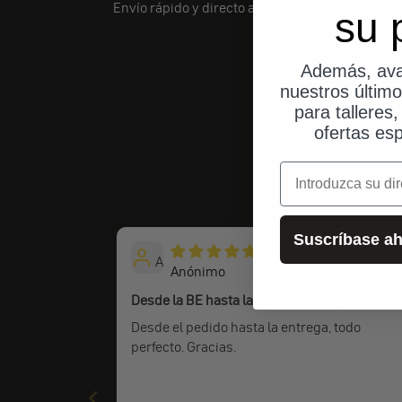
Envío rápido y directo a tu domicilio.
su 
Además, ava
nuestros últim
para talleres
ofertas esp
correo electrónic
Suscríbase ah
A
Anónimo
Desde la BE hasta la entrega, todo�
Desde el pedido hasta la entrega, todo
perfecto. Gracias.