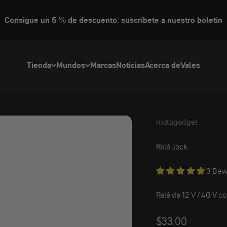
Consigue un 5 % de descuento: suscríbete a nuestro boletín
Tienda
Mundos
Marcas
Noticias
Acerca de
Vales
motogadget
motogadget mo
Relé
.lock
3 Bew
Relé de 12 V / 40 V 
Angebot
$33.00