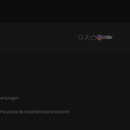
Traducción pendiente: e
Traducción pendiente:
Traducción pendien
USD
ES
ertungen
como pieza de recambio para mo.lock.