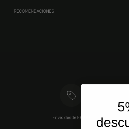
RECOMENDACIONES
5
Envío desde EE. UU.
desc