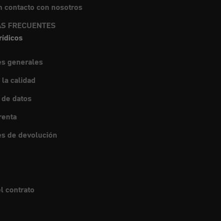
 contacto con nosotros
S FRECUENTES
rídicos
es generales
 la calidad
 de datos
renta
s de devolución
l contrato