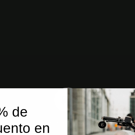
% de
14 días de prueba sin riesgo
uento en