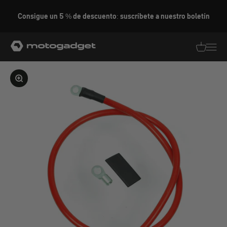
Ir al contenido
Consigue un 5 % de descuento: suscríbete a nuestro boletín
motogadget GmbH
Traducció
Traduc
Ampliar la imagen