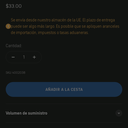
Angebot
$33.00
Se envía desde nuestro almacén de la UE. El plazo de entrega
puede ser algo más largo. Es posible que se apliquen aranceles
de importación, impuestos o tasas aduaneras.
Cantidad:
SKU: 4002038
AÑADIR A LA CESTA
Volumen de suministro