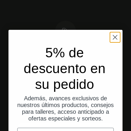
5% de
Envío desde EE. UU.
Envío rápido y directo a tu domicilio.
descuento en
su pedido
Ir al elemento 1
Ir al elemento 2
Ir al elemento 3
Además, avances exclusivos de
nuestros últimos productos, consejos
para talleres, acceso anticipado a
Valoraciones de los clientes
ofertas especiales y sorteos.
correo electrónico