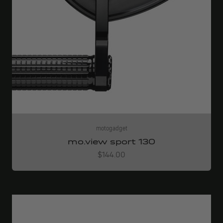
motogadget
mo.view sport 130
Angebot
$144.00