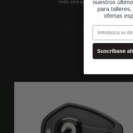
moto, sino que también aumenta su v
nuestros últim
para talleres
ofertas esp
correo electrónic
Suscríbase ah