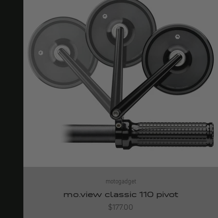
motogadget
mo.view classic 110 pivot
Angebot
$177.00