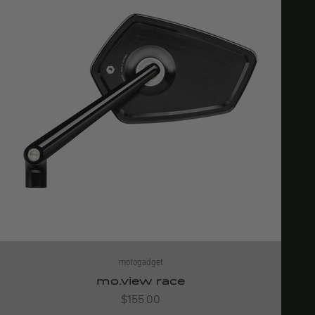
motogadget
mo.view race
Angebot
$155.00