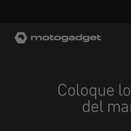
Ir al contenido
motogadget GmbH
Coloque lo
del ma