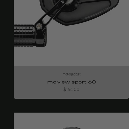
motogadget
mo.view sport 60
Angebot
$144.00