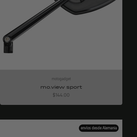
motogadget
mo.view sport
Angebot
$144.00
envíos desde Alemania