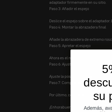
adaptador firmemente en su sitio.
Paso 3: Añadir el espejo
Deslice el espejo sobre el adaptador. L
Paso 4: Montar la abrazadera final
Añade la abrazadera de extremo ros
Paso 5: Apretar el espejo
Ahora es el momento de apretar el re
Paso 6: Ajustar la posición del retrovi
5
Ajuste la posición del espejo. Una vez
desc
Paso 7: Comprobar la función de ple
su 
Por último, compruebe que el espejo s
¡Enhorabuena! Ha instalado correctam
Además, ava