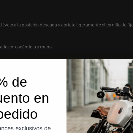
lévelo a la posición deseada y apriete ligeramente el tornillo de fij
cado enroscándola a mano.
trovisor para que se mantenga estable durante la conducción.
sor
% de
 que haya encontrado el ajuste ideal, vuelva a apretar la fijación pa
uento en
gado
pedido
e pliega con facilidad y permanece fijo en su posición.
ente su retrovisor de manillar motogadget. Esta sencilla instalaci
nces exclusivos de