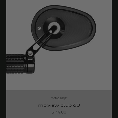
motogadget
mo.view club 60
Angebot
$144.00