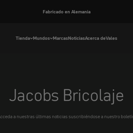
Bienvenido a nuestra tienda de EE. UU.
Tienda
Mundos
Marcas
Noticias
Acerca de
Vales
Jacobs Bricolaje
cceda a nuestras últimas noticias suscribiéndose a nuestro boletí