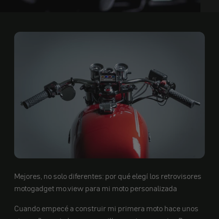
Mejores, no solo diferentes: por qué elegí los retrovisores
motogadget mo.view para mi moto personalizada
Cuando empecé a construir mi primera moto hace unos