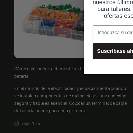
nuestros últim
para talleres
ofertas esp
correo electrónic
Suscríbase ah
Cómo colocar correctamente un terminal de cable de
batería
En el mundo de la electricidad, y especialmente cuando
se instalan componentes de motocicletas, una conexión
segura y fiable es esencial. Colocar un terminal de cable
de batería puede parecer a primera...
15 abr 2025