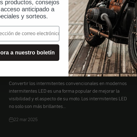
os productos, consejos
, acceso anticipado a
eciales y sorteos.
o
ora a nuestro boletín
De los intermitentes convencionales a los luminosos LED
Convertir los intermitentes convencionales en modernos
intermitentes LED es una forma popular de mejorar la
visibilidad y el aspecto de su moto. Los intermitentes LED
no solo son más brillantes...
22 mar 2025