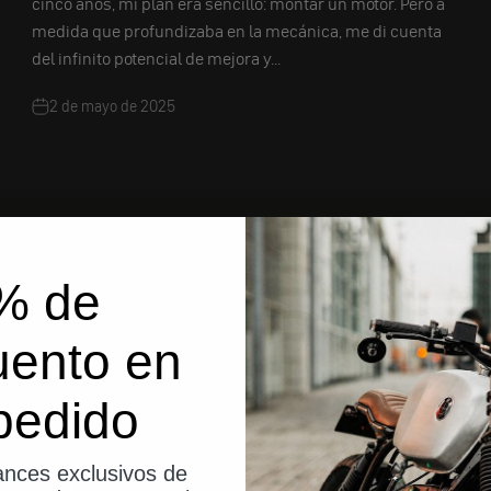
cinco años, mi plan era sencillo: montar un motor. Pero a
medida que profundizaba en la mecánica, me di cuenta
del infinito potencial de mejora y...
2 de mayo de 2025
% de
Indicador
uento en
pedido
nces exclusivos de