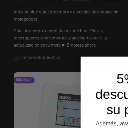
mo.unit blue guía de compra y consejos de instalación |
motogadget
Guía de compra completa mo.unit blue: Piezas,
interruptores, instrumentos y accesorios para la
actualización de tu moto ► Empieza ahora
4 de noviembre de 2025
5
BRICOLAJE
desc
su 
Además, ava