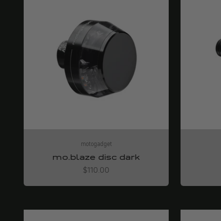
motogadget
mo.blaze disc dark
Angebot
$110.00