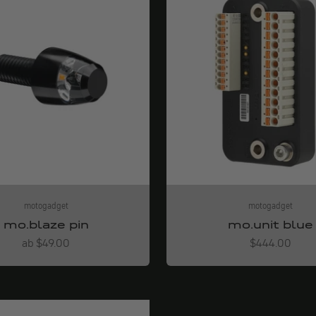
motogadget
motogadget
mo.blaze pin
mo.unit blue
Angebot
Angebot
ab $49.00
$444.00