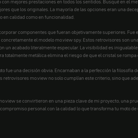
ro con mejores prestaciones en todos los sentidos. Busqué en el me
jores que los originales. La mayoría de las opciones eran una dec
to en calidad como en funcionalidad.
ncorporar componentes que fueran objetivamente superiores. Fue 
concretamente el modelo mo.view spy. Estos retrovisores son una o
 un acabado literalmente especular. La visibilidad es inigualable,
ura totalmente metálica elimina el riesgo de que el cristal se rompa
to fue una decisión obvia. Encarnaban a la perfección la filosofía 
s retrovisores mo.view no solo cumplían este criterio, sino que ad
 mo.view se convirtieron en una pieza clave de mi proyecto, una pru
e compromiso personal con la calidad lo que transforma tu moto de