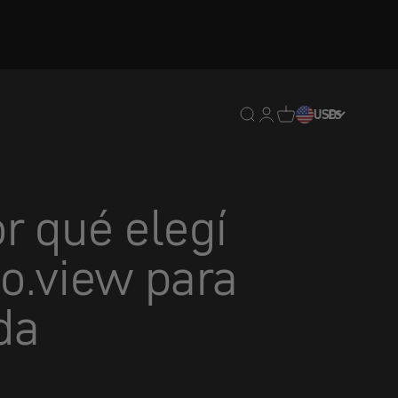
Traducción pendiente: e
Traducción pendiente:
Traducción pendien
USD
ES
or qué elegí
o.view para
da