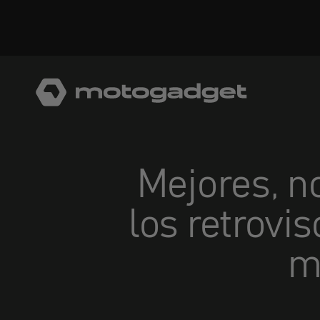
Ir al contenido
motogadget GmbH
Mejores, no
los retrov
m