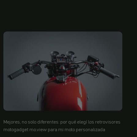
Mejores, no solo diferentes: por qué elegí los retrovisores
motogadget mo.view para mi moto personalizada