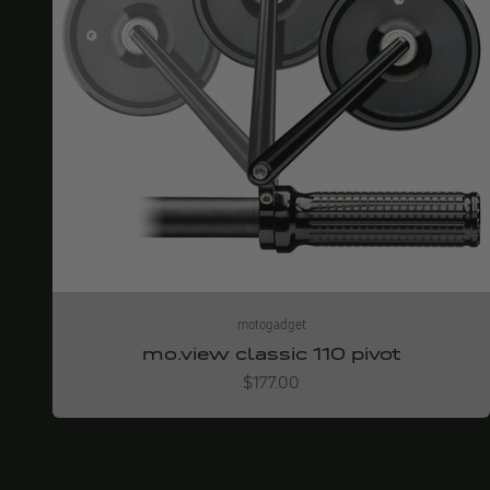
motogadget
mo.view classic 110 pivot
Angebot
$177.00