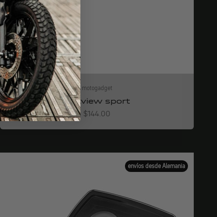
motogadget
mo.view sport
Angebot
$144.00
envíos desde Alemania