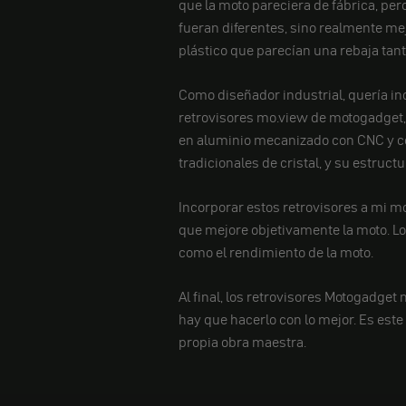
que la moto pareciera de fábrica, pe
fueran diferentes, sino realmente me
plástico que parecían una rebaja tan
Como diseñador industrial, quería i
retrovisores mo.view de motogadget, 
en aluminio mecanizado con CNC y con
tradicionales de cristal, y su estruct
Incorporar estos retrovisores a mi mo
que mejore objetivamente la moto. Lo
como el rendimiento de la moto.
Al final, los retrovisores Motogadget
hay que hacerlo con lo mejor. Es est
propia obra maestra.