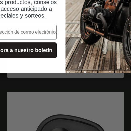
os productos, consejos
, acceso anticipado a
eciales y sorteos.
o
ora a nuestro boletín
motogadget
mo.view sport 130
Angebot
$144.00