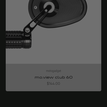
motogadget
mo.view club 60
Angebot
$144.00