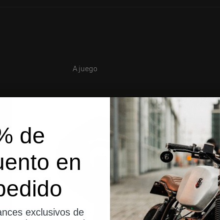
A juego
% de
uento en
pedido
nces exclusivos de