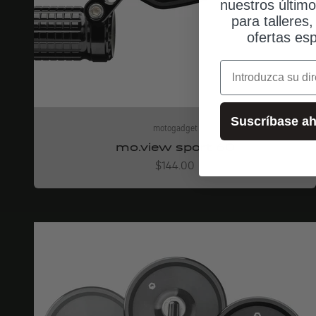
nuestros últim
para talleres
ofertas esp
correo electrónic
Suscríbase ah
motogadget
mo.view sport 60
Angebot
$144.00