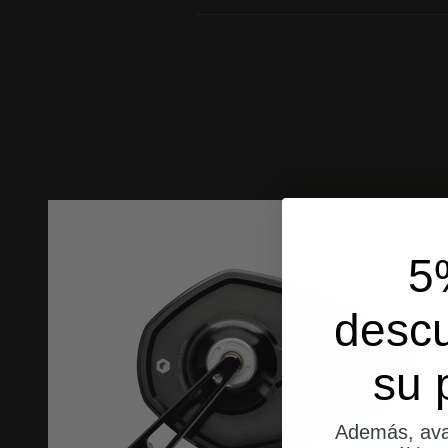
5
desc
su 
Además, ava