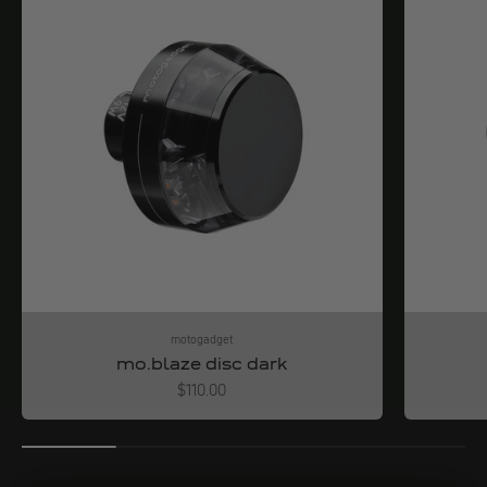
motogadget
mo.blaze disc dark
Angebot
$110.00