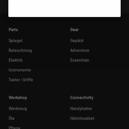
Parts
Gear
Spiegel
Gepäck
Beleuchtung
Adventure
Elektrik
Essentials
Instrumente
Taster / Griffe
Workshop
Connectivity
Werkzeug
Handyhalter
Öle
Helmheadset
Pflege