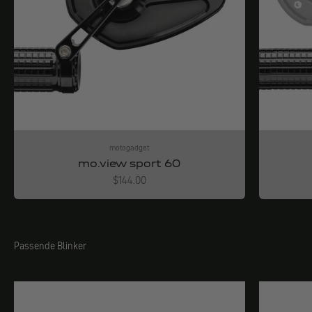
motogadget
mo.view sport 60
Angebot
$144.00
Passende Blinker