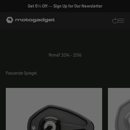
Zum Inhalt springen
Get 5% Off — Sign Up for Our Newsletter
motogadget GmbH
Translati
Transl
RnineT 2014 - 2016
Passende Spiegel