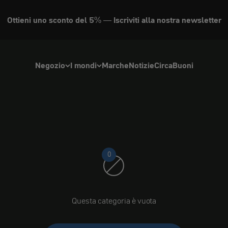
Ottieni uno sconto del 5% — Iscriviti alla nostra newsletter
Roeg
Negozio
I mondi
Marche
Notizie
Circa
Buoni
0
Questa categoria è vuota