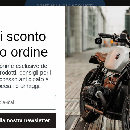
CONTINUA GLI ACQUISTI
i sconto
uo ordine
eprime esclusive dei
rodotti, consigli per i
ttività
Servizio
ccesso anticipato a
peciali e omaggi.
rto per cellulare
Blog
e con microfono integrato
Istruzioni 
Ordine e s
Richiesta 
alla nostra newsletter