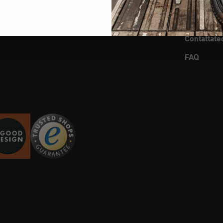
Ricerca riv
Negozio U
Contattate
FAQ