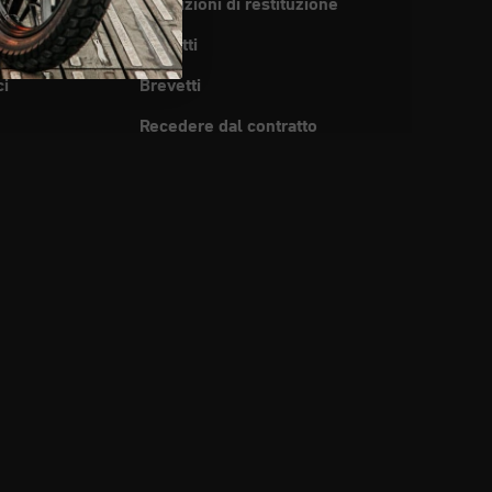
enditori
Condizioni di restituzione
SA
Biscotti
ci
Brevetti
Recedere dal contratto