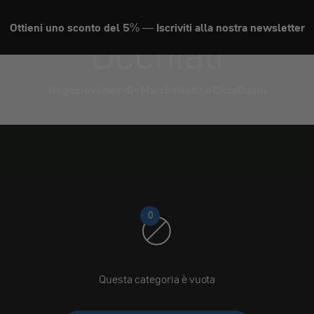
Ottieni uno sconto del 5% — Iscriviti alla nostra newsletter
Occhiali
Negozio
I mondi
Marche
Notizie
Circa
Buoni
0
Questa categoria è vuota