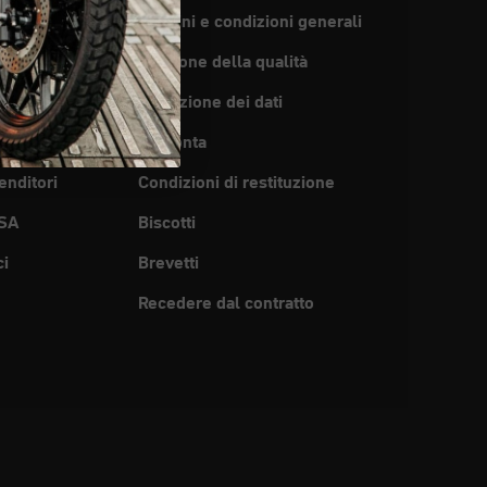
Termini e condizioni generali
per l'uso
Gestione della qualità
pedizione
Protezione dei dati
del concessionario
Impronta
enditori
Condizioni di restituzione
SA
Biscotti
ci
Brevetti
Recedere dal contratto