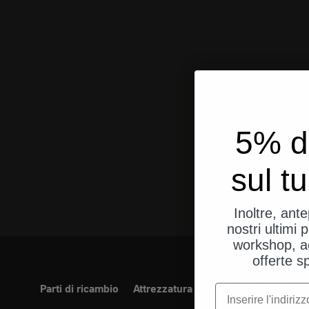
5% d
sul t
Inoltre, ant
nostri ultimi p
workshop, a
offerte s
Parti di ricambio
Attrezzatura
Officina
Conne
e-mail