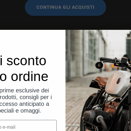
CONTINUA GLI ACQUISTI
i sconto
uo ordine
eprime esclusive dei
rodotti, consigli per i
ccesso anticipato a
peciali e omaggi.
ttività
Servizio