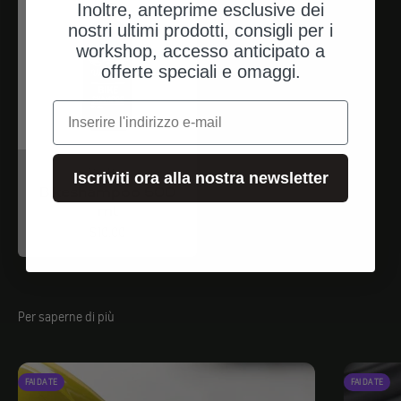
Inoltre, anteprime esclusive dei
nostri ultimi prodotti, consigli per i
workshop, accesso anticipato a
offerte speciali e omaggi.
e-mail
Van Mell
Iscriviti ora alla nostra newsletter
Bikeshampoo 500
ml
Angebot
$10.00
Per saperne di più
FAI DA TE
FAI DA TE