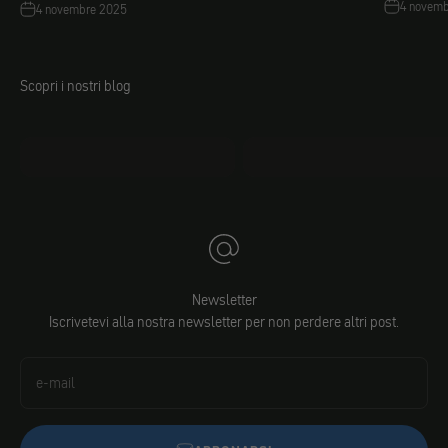
4 novem
4 novembre 2025
Scopri i nostri blog
mo.faq
Jacobs fai da te
Newsletter
Iscrivetevi alla nostra newsletter per non perdere altri post.
e-mail