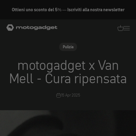
Vai al contenuto
Ottieni uno sconto del 5% — Iscriviti alla nostra newsletter
motogadget GmbH
Traduzion
Traduz
Pulizia
motogadget x Van
Mell - Cura ripensata
15 Apr 2025