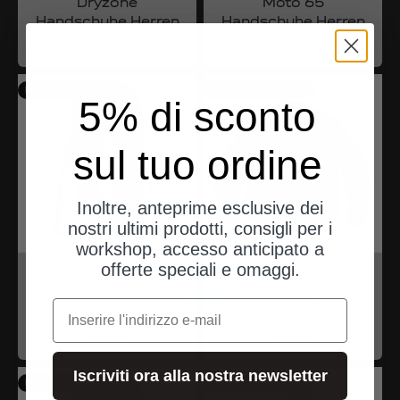
Dryzone
Moto 65
Handschuhe Herren
Handschuhe Herren
Angebot
Angebot
$110.00
$144.00
Di nuovo disponibile a breve
Di nuovo disponibile a breve
5% di sconto
sul tuo ordine
Inoltre, anteprime esclusive dei
nostri ultimi prodotti, consigli per i
workshop, accesso anticipato a
offerte speciali e omaggi.
A nord di Berlino
A nord di Berlino
Swamp Regenhose
Desert Rider Jacke
e-mail
Herren
Herren
Angebot
Angebot
$144.00
$444.00
Iscriviti ora alla nostra newsletter
Di nuovo disponibile a breve
Di nuovo disponibile a breve