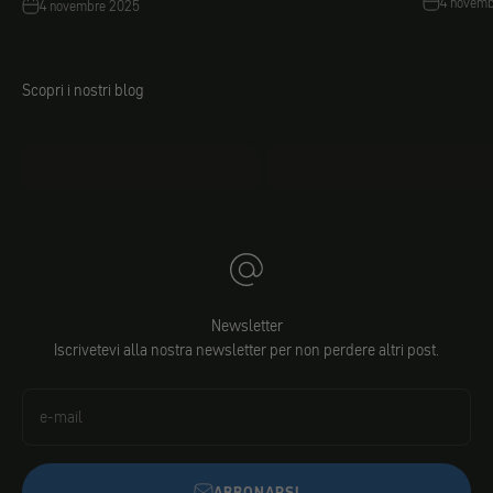
4 novem
4 novembre 2025
Scopri i nostri blog
mo.faq
Jacobs fai da te
Newsletter
Iscrivetevi alla nostra newsletter per non perdere altri post.
e-mail
ABBONARSI