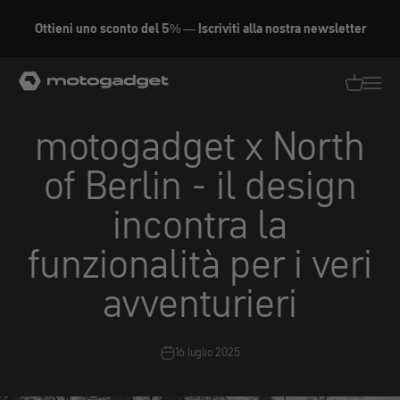
Vai al contenuto
Ottieni uno sconto del 5% — Iscriviti alla nostra newsletter
motogadget GmbH
Traduzion
Traduz
motogadget x North
of Berlin - il design
incontra la
funzionalità per i veri
avventurieri
16 luglio 2025