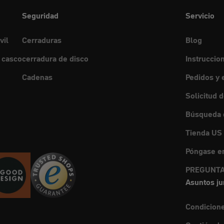
Seguridad
Servicio
vil
Cerraduras
Blog
 casco
cerradura de disco
Instruccio
Cadenas
Pedidos y 
Solicitud 
Búsqueda d
Tienda US
Póngase en
PREGUNTA
Asuntos ju
Condicion