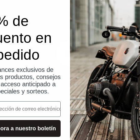
% de
uento en
pedido
nces exclusivos de
os productos, consejos
14 días de prueba sin riesgo
, acceso anticipado a
eciales y sorteos.
¿No está satisfecho? No hay problema. Si no está
satisfecho, puede devolvernos su pedido.
o
ora a nuestro boletín