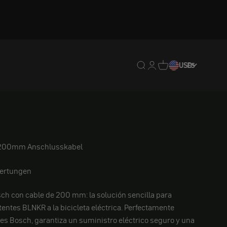
Traducción pendiente: e
Traducción pendiente:
Traducción pendien
USD
ES
 200mm Anschlusskabel
ertungen
ch con cable de 200 mm: la solución sencilla para
tentes BLNKR a la bicicleta eléctrica. Perfectamente
es Bosch, garantiza un suministro eléctrico seguro y una