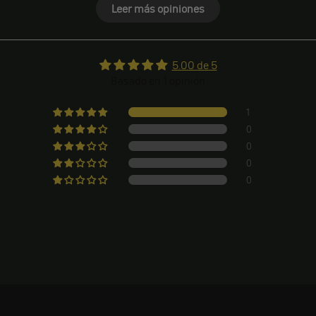
Leer más opiniones
5.00 de 5
Basado en 1 opinión
1
0
0
0
0