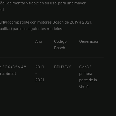
 Fácil de montar y fiable en su uso: para una mayor
ad.
LNKR compatible con motores Bosch de 2019 a 2021.
uxiliar) para los siguientes modelos:
Año
Código
Generación
Bosch
2019
BDU33YY
/ CX (3.ª y 4.ª
Gen3 /
-
or a Smart
primera
2021
parte de la
Gen4