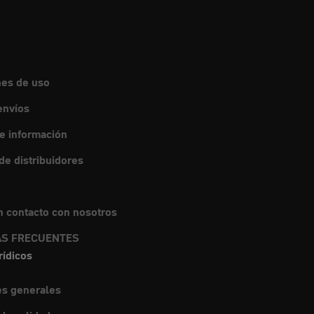
nes de uso
envíos
de información
e distribuidores
 contacto con nosotros
S FRECUENTES
rídicos
es generales