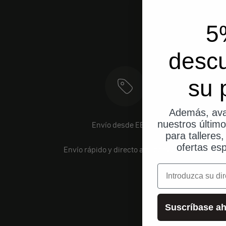
5
desc
su 
Además, ava
nuestros últim
Envío desde EE. UU.
para talleres
ofertas esp
Envío rápido y directo a tu domicilio.
correo electrónic
Suscríbase ah