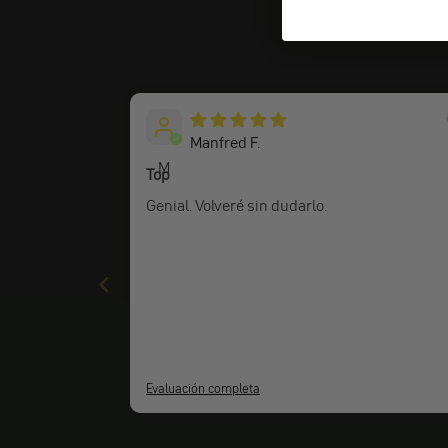
Manfred F.
M
Top
Genial. Volveré sin dudarlo.
Evaluación completa