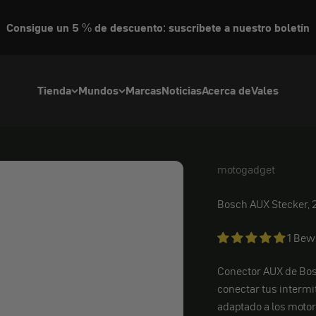
Consigue un 5 % de descuento: suscríbete a nuestro boletín
Tienda
Mundos
Marcas
Noticias
Acerca de
Vales
motogadget
motogadget
Bosch AUX Stecker,
1 Bew
Conector AUX de Bos
conectar tus intermi
adaptado a los motor