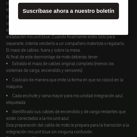
componentes mo.unit azules.
Incluso si no vas a reutilizar esa vieja bocina o relé, etiqueta los
Suscríbase ahora a nuestro boletín
cables de la moto y deja las cosas intactas hasta que el nuevo
sistema mo.unit blue se haya probado. Me gusta dejar todo como
está hasta que estoy 100% seguro de que no es necesario para la
instalación mo.unit blue. Cuando finalmente estés listo para
separarte, intenta venderlo a un compañero motorista o regalarlo.
El mazo de cables: fuera y sobre la mesa.
Al final de este desmontaje de moto deberías tener:
Extraído el mazo de cables original completo (menos los
sistemas de carga, encendido y sensores).
Colócalo de manera que imite la forma en que se colocó en la
máquina.
Cada enchufe y rama mayor para mo.unidad integración azul
etiquetada
Identificado sus cables de encendido y de carga restantes que
están conectados a la mo.unit azul
Esta preparación del cable de moto le prepara para la transición a la
integración mo.unit blue sin ninguna confusión.