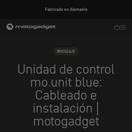
Ir al contenido
Fabricado en Alemania
motogadget GmbH
Traducció
Traduc
BRICOLAJE
Unidad de control
mo.unit blue:
Cableado e
instalación |
motogadget