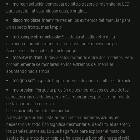
mo.rear
: solución compacta de piloto trasero e intermitente LED
para sustituir al voluminoso equipo original
disco mo.blaze
: Intermitentes en los extremos del manillar para
un aspecto frontal más limpio.
motoscope chronoclassic
: Se adapta al estilo retro de la
carrocería. También muestro cómo instalar el motoscope pro
Accesorios adicionales de motogadget:
mo.view mirrors
: Todavía estoy dudando entre dos modelos. Pero
probablemente se montarán en los extremos del manillar,
apuntando hacia arriba.
mo.grip soft
: aspecto limpio, buen tacto para manillares de moto
mo.presión
: Porque la presión de los neumáticos es uno de los
aspectos más olvidados pero más importantes para el rendimiento
de la conducción en moto.
La forma inteligente de desmontar
Antes de que pueda instalar mo.unit componentes azules, es
necesario ver todo. Eso significa desmontar el depósito, el asiento y
los paneles laterales. Lo que haga falta para exponer el mazo de
cables de la moto de principio a fin, desde la bombilla hasta el relé.