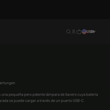
Traducción pendiente: e
Traducción pendiente:
Traducción pendien
USD
ES
ertungen
es una pequeña pero potente lámpara de llavero cuya batería
tegrada se puede cargar a través de un puerto USB-C.