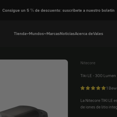
Consigue un 5 % de descuento: suscríbete a nuestro boletín
Tienda
Mundos
Marcas
Noticias
Acerca de
Vales
Nitecore
Nitecore
Tiki LE - 300 Lumen
1 Bew
La Nitecore TIKI LE 
de iones de litio in