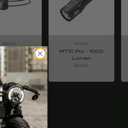
Nitecore
Nitecore
MT1C Pro - 1000
MCT UL - 400
Lumen
Lumen
Angebot
Angebot
$56.00
$50.00