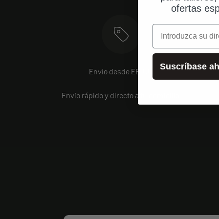
ofertas esp
correo electrónic
Suscríbase ah
Envío desde EE. UU.
Envío rápido y directo a tu domicilio.