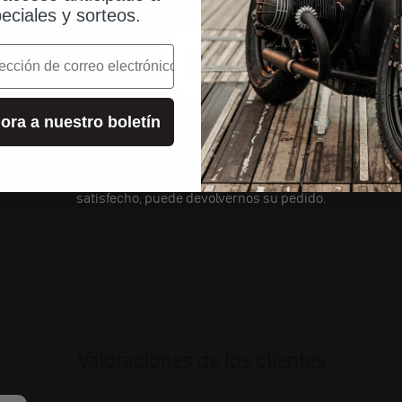
eciales y sorteos.
o
ora a nuestro boletín
14 días de prueba sin riesgo
¿No está satisfecho? No hay problema. Si no está
satisfecho, puede devolvernos su pedido.
Valoraciones de los clientes