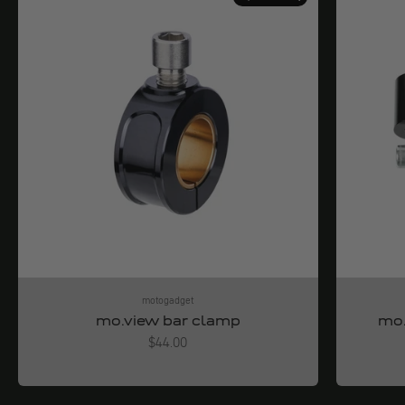
motogadget
mo.view bar clamp
mo.
Angebot
$44.00