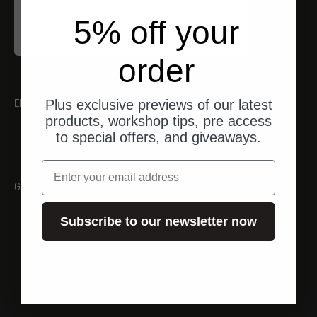
Proxxon
Inbusschlüssel (HX)
5% off your
Angebot
$17.00
order
EMPFEHLUNGEN
Plus exclusive previews of our latest
products, workshop tips, pre access
to special offers, and giveaways.
Email
Galerie
Subscribe to our newsletter now