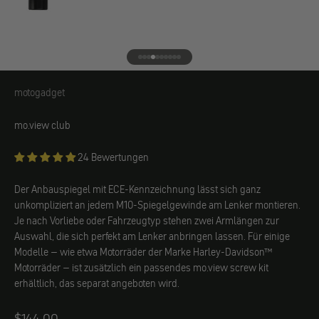
Gehe zu Element 1
Gehe zu Element 2
Gehe zu Element 3
Gehe zu Element 4
Gehe zu Element 5
Gehe zu Element 6
Gehe zu Element 7
Gehe zu Element 8
Gehe zu Element 9
Gehe zu Element 10
motogadget
motogadget
mo.view club
24 Bewertungen
Der Anbauspiegel mit ECE-Kennzeichnung lässt sich ganz
unkompliziert an jedem M10-Spiegelgewinde am Lenker montieren.
Je nach Vorliebe oder Fahrzeugtyp stehen zwei Armlängen zur
Auswahl, die sich perfekt am Lenker anbringen lassen. Für einige
Modelle – wie etwa Motorräder der Marke Harley-Davidson™
Motorräder – ist zusätzlich ein passendes mo.view screw kit
erhältlich, das separat angeboten wird.
Angebot
$144.00