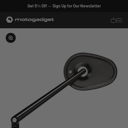
Zum Inhalt springen
Get 5% Off — Sign Up for Our Newsletter
motogadget GmbH
Translati
Transl
Bild vergrößern