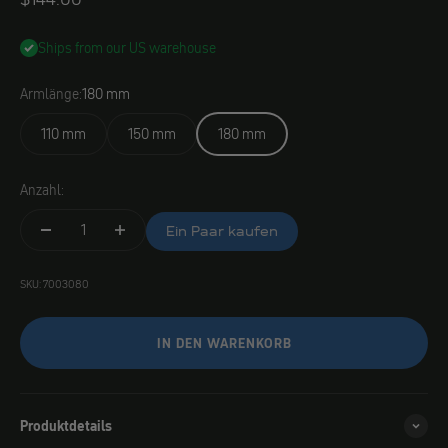
Ships from our US warehouse
Armlänge:
180 mm
110 mm
150 mm
180 mm
Anzahl:
Ein Paar kaufen
SKU: 7003080
IN DEN WARENKORB
Produktdetails