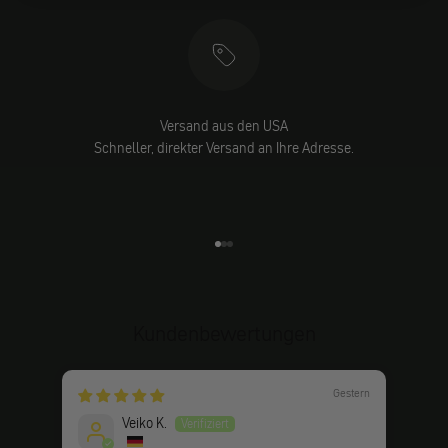
Versand aus den USA
Schneller, direkter Versand an Ihre Adresse.
Gehe zu Element 1
Gehe zu Element 2
Gehe zu Element 3
Kundenbewertungen
Gestern
Veiko K.