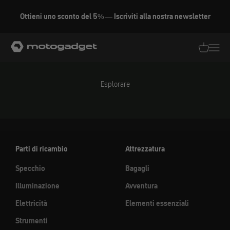
Vai al contenuto
Ottieni uno sconto del 5% — Iscriviti alla nostra newsletter
motogadget GmbH
Traduzion
Traduz
Esplorare
Parti di ricambio
Attrezzatura
Specchio
Bagagli
Illuminazione
Avventura
Elettricità
Elementi essenziali
Strumenti