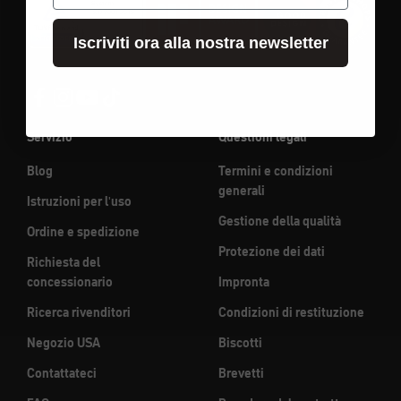
Iscriviti ora alla nostra newsletter
Servizio
Questioni legali
Blog
Termini e condizioni
generali
Istruzioni per l'uso
Gestione della qualità
Ordine e spedizione
Protezione dei dati
Richiesta del
concessionario
Impronta
Ricerca rivenditori
Condizioni di restituzione
Negozio USA
Biscotti
Contattateci
Brevetti