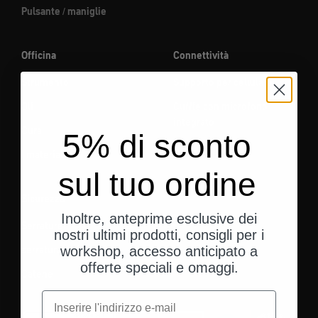
Pulsante / maniglie
Officina
Connettività
Strumento
Supporto per cellulare
Oli
Cuffie con microfono
integrato
Cura
5% di sconto
I materiali
sul tuo ordine
Sicurezza
Inoltre, anteprime esclusive dei
Serrature
nostri ultimi prodotti, consigli per i
serratura a disco
workshop, accesso anticipato a
offerte speciali e omaggi.
Catene
e-mail