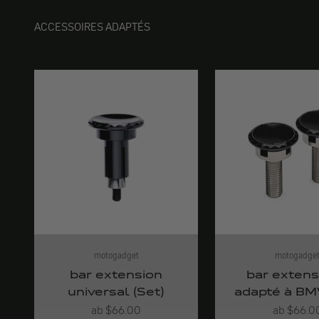
ACCESSOIRES ADAPTÉS
motogadget
motogadge
bar extension
bar extens
universal (Set)
adapté à BMW
Angebot
Angebot
ab $66.00
ab $66.0