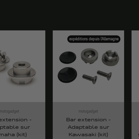
expéditions depuis l'Allemagne
motogadget
motogadget
extension -
Bar extension -
ptable sur
Adaptable sur
maha (kit)
Kawasaki (kit)