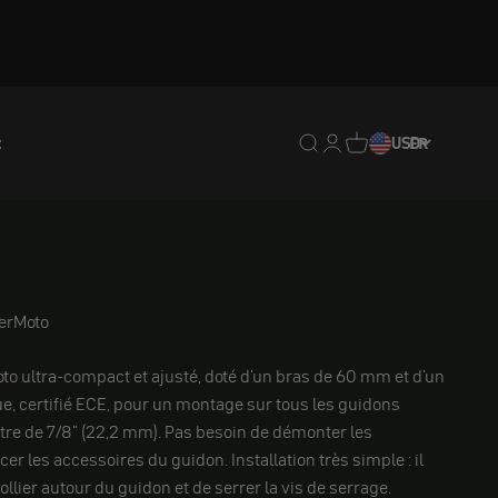
t
Translation missing : fr.
Translation missing : 
Traduction manquan
USD
FR
erMoto
o ultra-compact et ajusté, doté d'un bras de 60 mm et d'un
e, certifié ECE, pour un montage sur tous les guidons
re de 7/8" (22,2 mm). Pas besoin de démonter les
er les accessoires du guidon. Installation très simple : il
collier autour du guidon et de serrer la vis de serrage.