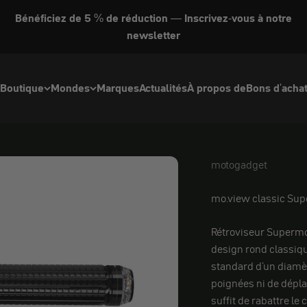
Bénéficiez de 5 % de réduction — Inscrivez-vous à notre
newsletter
Boutique
Mondes
Marques
Actualités
À propos de
Bons d'acha
motogadget
motogadget
mo.view classic Sup
Rétroviseur Supermot
design rond classiqu
standard d'un diamèt
poignées ni de déplac
suffit de rabattre le 