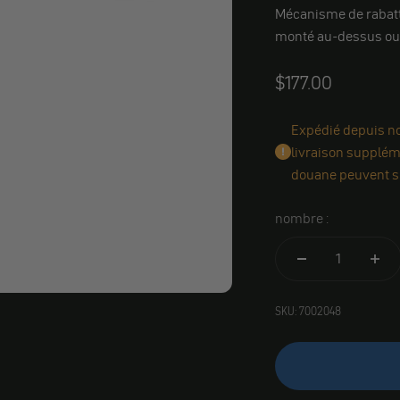
Mécanisme de rabatte
monté au-dessus ou
Angebot
$177.00
Expédié depuis not
livraison suppléme
douane peuvent s'
nombre :
SKU: 7002048