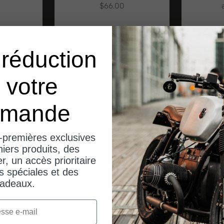
Angebot
$66.00
réduction
 votre
mande
-premières exclusives
iers produits, des
er, un accès prioritaire
s spéciales et des
adeaux.