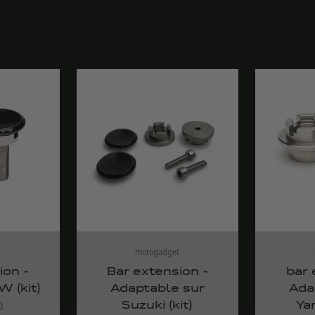
t
motogadget
ion -
Bar extension -
bar 
 (kit)
Adaptable sur
Ada
Suzuki (kit)
Ya
0