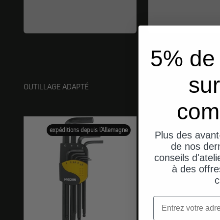
5% de 
sur
OUTILLAGE ADAPTÉ
com
expéditions depuis l'Allemagne
Plus des avant
de nos dern
conseils d'ateli
à des offre
c
Email