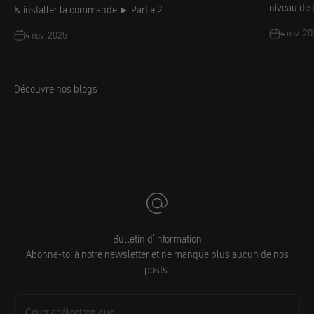
niveau de
& installer la commande ► Partie 2
4 nov. 2
4 nov. 2025
Découvre nos blogs
mo.faq
Jacobs DIY
Bulletin d'information
Abonne-toi à notre newsletter et ne manque plus aucun de nos
posts.
Courrier électronique