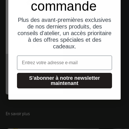
commande
expéditions depuis l'Allemagne
Plus des avant-premières exclusives
de nos derniers produits, des
conseils d'atelier, un accès prioritaire
à des offres spéciales et des
cadeaux.
Email
Dr. Wack
Weisses
Kettenspray 2.0
S'abonner à notre newsletter
400ml
maintenant
Angebot
$23.00
En savoir plus