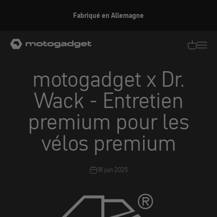
Aller au contenu
Bienvenue dans notre boutique américaine
motogadget GmbH
Traductio
Transl
motogadget x Dr.
Wack - Entretien
premium pour les
vélos premium
18 juin 2025