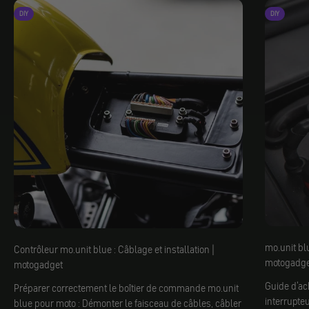
DIY
DIY
mo.unit blu
Contrôleur mo.unit blue : Câblage et installation |
motogadge
motogadget
Guide d'ac
Préparer correctement le boîtier de commande mo.unit
interrupte
blue pour moto : Démonter le faisceau de câbles, câbler