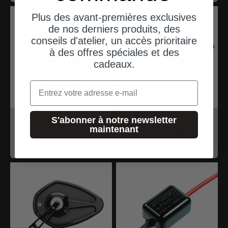
Plus des avant-premières exclusives
de nos derniers produits, des
conseils d'atelier, un accès prioritaire
à des offres spéciales et des
cadeaux.
Email
S'abonner à notre newsletter
motogadget
motogadget
maintenant
mo.unit blue
mo.lock NFC
Angebot
Angebot
$444.00
$166.00