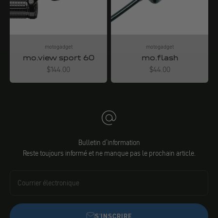
motogadget
motogadget
mo.view sport 60
mo.flash
Angebot
Angebot
$144.00
$44.00
Bulletin d'information
Reste toujours informé et ne manque pas le prochain article.
Courrier électronique
S'INSCRIRE