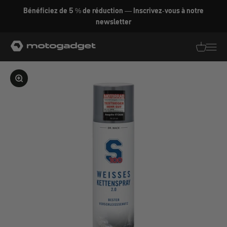
Aller au contenu
Bénéficiez de 5 % de réduction — Inscrivez-vous à notre
newsletter
motogadget GmbH
Traductio
Transl
Agrandir l'image