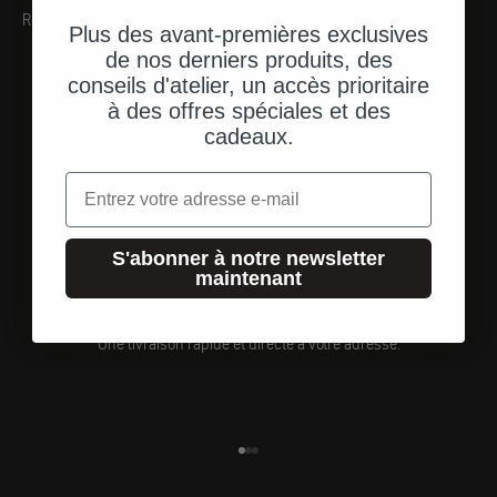
RECOMMANDATIONS
Plus des avant-premières exclusives
de nos derniers produits, des
conseils d'atelier, un accès prioritaire
à des offres spéciales et des
cadeaux.
Email
S'abonner à notre newsletter
maintenant
Expédition depuis les États-Unis
Une livraison rapide et directe à votre adresse.
Aller à l'élément 1
Aller à l'élément 2
Aller à l'élément 3