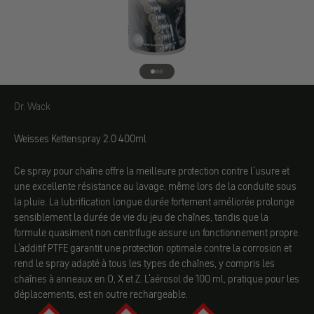
Aller à l'élément 1
Aller à l'élément 2
Aller à l'élément 3
Dr. Wack
Dr. Wack
Weisses Kettenspray 2.0 400ml
Ce spray pour chaîne offre la meilleure protection contre l'usure et
une excellente résistance au lavage, même lors de la conduite sous
la pluie. La lubrification longue durée fortement améliorée prolonge
sensiblement la durée de vie du jeu de chaînes, tandis que la
formule quasiment non centrifuge assure un fonctionnement propre.
L'additif PTFE garantit une protection optimale contre la corrosion et
rend le spray adapté à tous les types de chaînes, y compris les
chaînes à anneaux en O, X et Z. L'aérosol de 100 ml, pratique pour les
déplacements, est en outre rechargeable.