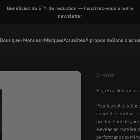
Bénéficiez de 5 % de réduction — Inscrivez-vous à notre
newsletter
Boutique
Mondes
Marques
Actualités
À propos de
Bons d'acha
Dr. Wack
Dr. Wack
High End Kettenspr
Pour les sollicitati
conduite sportive - 
produit haut de gam
élevées en matière d'
performance extrêmem