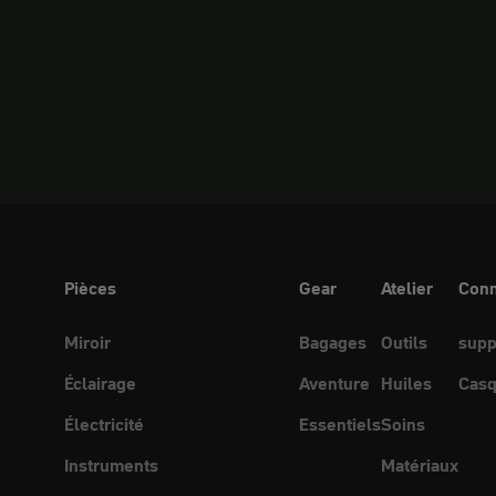
Pièces
Gear
Atelier
Conn
Miroir
Bagages
Outils
supp
Éclairage
Aventure
Huiles
Casq
Électricité
Essentiels
Soins
Instruments
Matériaux