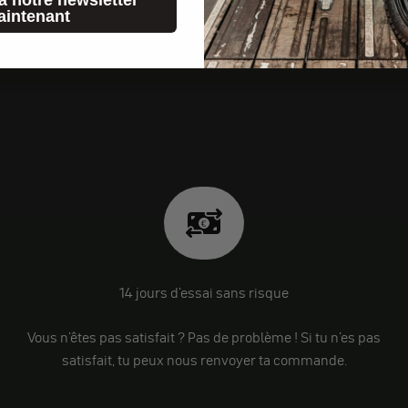
aintenant
14 jours d'essai sans risque
Vous n'êtes pas satisfait ? Pas de problème ! Si tu n'es pas
satisfait, tu peux nous renvoyer ta commande.