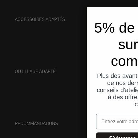
ACCESSOIRES ADAPTÉS
5% de 
sur
com
OUTILLAGE ADAPTÉ
Plus des avant
de nos dern
conseils d'ateli
à des offre
c
Email
RECOMMANDATIONS
S'abonner 