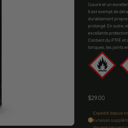
l'usure et un excell
Il est exempt de dér
durablement propre.
prolongé. En outre, 
excellente protection
Contient du PTFE et c
toriques, les joints en
Angebot
$29.00
Expédié depuis not
livraison suppléme
douane peuvent s'