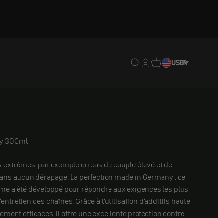
t
Translation missing : fr.
Translation missing : 
Traduction manquan
USD
FR
ay 300ml
ons extrêmes, par exemple en cas de couple élevé et de
sans aucun dérapage. La perfection made in Germany : ce
me a été développé pour répondre aux exigences les plus
entretien des chaînes. Grâce à l'utilisation d'additifs haute
ent efficaces, il offre une excellente protection contre