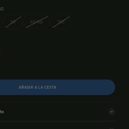
50
60
60 flip
130
AÑADIR A LA CESTA
to