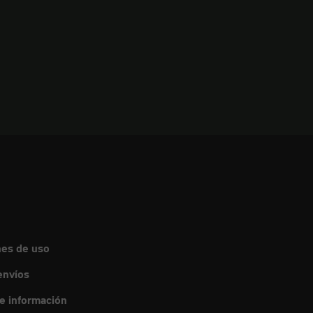
nes de uso
envíos
de información