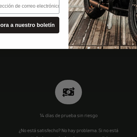
o
ora a nuestro boletín
14 días de prueba sin riesgo
¿No está satisfecho? No hay problema. Si no está