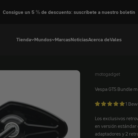
Consigue un 5 % de descuento: suscríbete a nuestro boletín
Tienda
Mundos
Marcas
Noticias
Acerca de
Vales
motogadget
motogadget
Vespa GTS Bundle mo
1 Bew
Los exclusivos retro
en versión estándar 
adaptadores y 2 retr