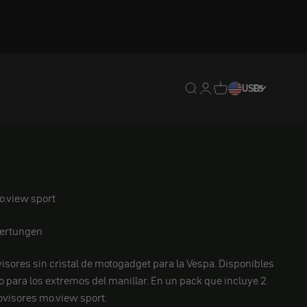
Traducción pendiente: e
Traducción pendiente:
Traducción pendien
USD
ES
.view sport
ertungen
visores sin cristal de motogadget para la Vespa. Disponibles
o para los extremos del manillar. En un pack que incluye 2
ovisores mo.view sport.