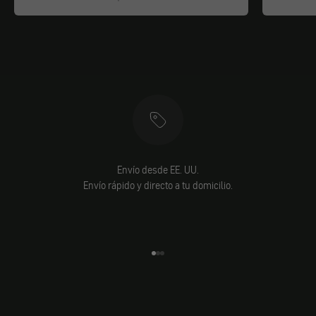
Envío desde EE. UU.
Envío rápido y directo a tu domicilio.
Ir al elemento 1
Ir al elemento 2
Ir al elemento 3