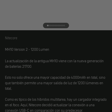
Ir al elemento 1
Ir al elemento 2
Ir al elemento 3
Ir al elemento 4
Ir al elemento 5
Ir al elemento 6
Ir al elemento 7
Ir al elemento 8
Ir al elemento 9
Ir al elemento 10
Ir al elemento 11
Ir al elemento 12
Nitecore
Nitecore
MH10 Version 2 - 1200 Lumen
La actualización de la antigua MH10 viene con la nueva generación
de baterías 21700.
Esto no solo ofrece una mayor capacidad de 4000mAh en total, sino
que también permite una mayor salida de luz de 1200 lúmenes en
total.
Como es típico de los híbridos multitarea, hay un cargador integrado
en el foco. Aquí, Nitecore decidió actualizar la conexión a una
conexión USB-C en comparación con su predecesor.