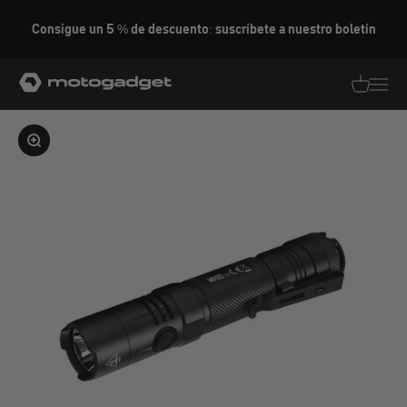
Ir al contenido
Consigue un 5 % de descuento: suscríbete a nuestro boletín
motogadget GmbH
Traducció
Traduc
Ampliar la imagen