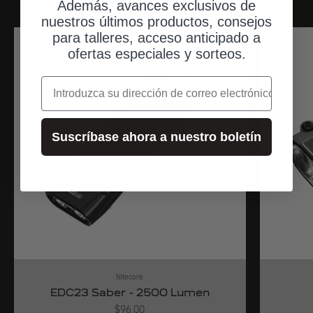
Además, avances exclusivos de
nuestros últimos productos, consejos
para talleres, acceso anticipado a
envíos desde Alemania
ofertas especiales y sorteos.
correo electrónico
Suscríbase ahora a nuestro boletín
Nitecore
EDC23 Saber - 2500 Lumen
Angebot
$96.00