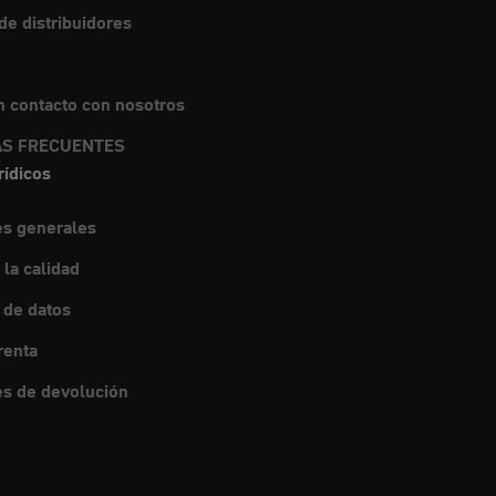
e distribuidores
 contacto con nosotros
S FRECUENTES
rídicos
es generales
 la calidad
 de datos
renta
s de devolución