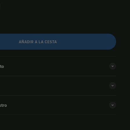
AÑADIR A LA CESTA
to
stro