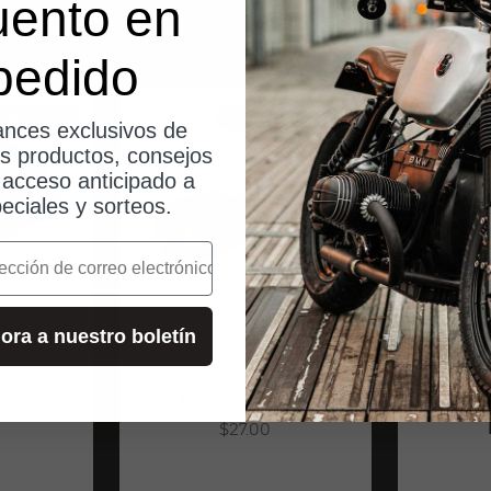
uento en
pedido
sde Alemania
envíos desde Alemania
nces exclusivos de
os productos, consejos
, acceso anticipado a
eciales y sorteos.
o
ora a nuestro boletín
Nitecore
0 Lumen
Tiki LE - 300 Lumen
NU25 
Angebot
$27.00