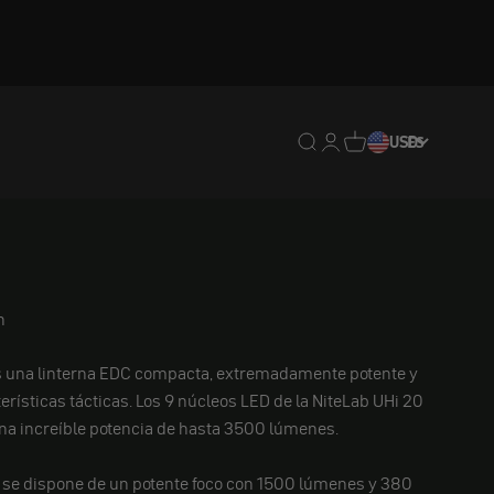
Traducción pendiente: e
Traducción pendiente:
Traducción pendien
USD
ES
n
s una linterna EDC compacta, extremadamente potente y
erísticas tácticas. Los 9 núcleos LED de la NiteLab UHi 20
a increíble potencia de hasta 3500 lúmenes.
, se dispone de un potente foco con 1500 lúmenes y 380