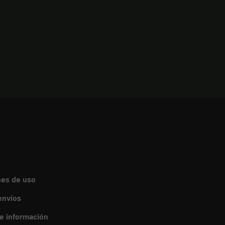
nes de uso
envíos
de información