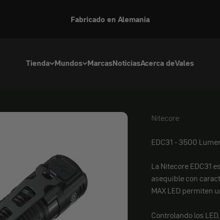
Fabricado en Alemania
Tienda
Mundos
Marcas
Noticias
Acerca de
Vales
Nitecore
Nitecore
EDC31 - 3500 Lume
La Nitecore EDC31 e
asequible con caract
MAX LED permiten un
Controlando los LED