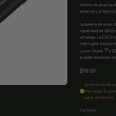
metros de alcance de
externos y proporci
La batería de iones 
capacidad de 3800 
ultrabajo. La EDC31
interruptor trasero 
TM
Lumin Shield
y SE
pueden encender de
Angebot
$78.00
Se envía desde nu
más largo. Es pos
tasas aduaneras.
Cantidad: