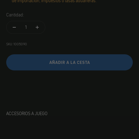
de importación, impuestos o tasas aduaneras.
Cantidad:
SKU: 1005090
AÑADIR A LA CESTA
ACCESORIOS A JUEGO