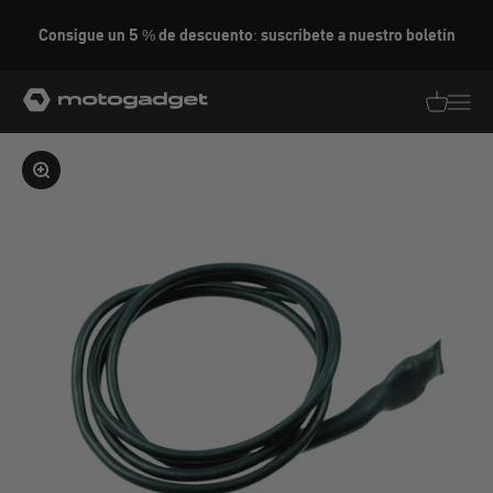
Ir al contenido
Consigue un 5 % de descuento: suscríbete a nuestro boletín
motogadget GmbH
Traducció
Traduc
Ampliar la imagen