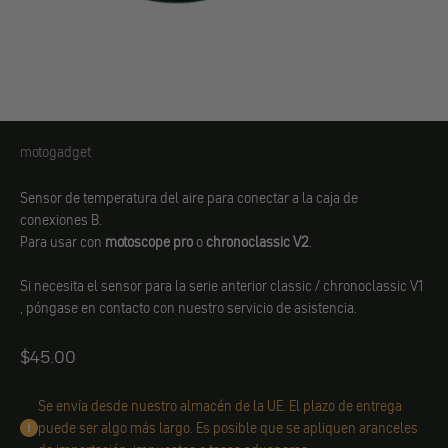
motogadget
Sensor de temperatura del aire motogadget
Sensor de temperatura del aire para conectar a la caja de
conexiones B.
Para usar con
motoscope pro
o
chronoclassic V2
.
Si necesita el sensor para la serie anterior classic / chronoclassic V1
, póngase en contacto con nuestro servicio de asistencia.
Angebot
$45.00
Se envía desde nuestro almacén de la UE. El plazo de entrega
puede ser algo más largo. Es posible que se apliquen aranceles