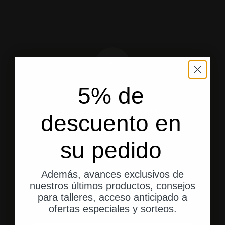
5% de
Envío desde EE. UU.
Envío rápido y directo a tu domicilio.
descuento en
su pedido
Ir al elemento 1
Ir al elemento 2
Ir al elemento 3
Además, avances exclusivos de
nuestros últimos productos, consejos
para talleres, acceso anticipado a
Valoraciones de los clientes
ofertas especiales y sorteos.