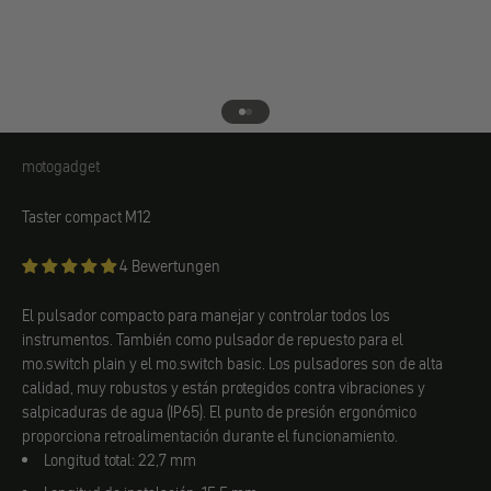
Ir al elemento 1
Ir al elemento 2
motogadget
motogadget
Taster compact M12
4 Bewertungen
El pulsador compacto para manejar y controlar todos los
instrumentos. También como pulsador de repuesto para el
mo.switch plain y el mo.switch basic. Los pulsadores son de alta
calidad, muy robustos y están protegidos contra vibraciones y
salpicaduras de agua (IP65). El punto de presión ergonómico
proporciona retroalimentación durante el funcionamiento.
Longitud total: 22,7 mm