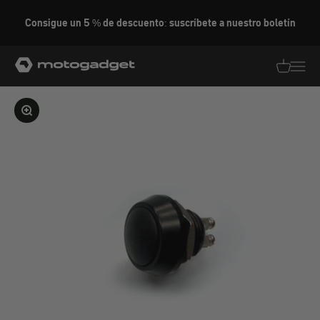
Ir al contenido
Consigue un 5 % de descuento: suscríbete a nuestro boletín
motogadget GmbH
Traducció
Traduc
Ampliar la imagen