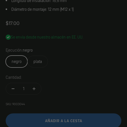
Longitud de instalación: 15,5 mm
Diámetro de montaje: 12 mm (M12 x 1)
Angebot
$17.00
Se envía desde nuestro almacén en EE. UU.
Ejecución:
negro
negro
plata
Cantidad:
SKU: 9003044
AÑADIR A LA CESTA