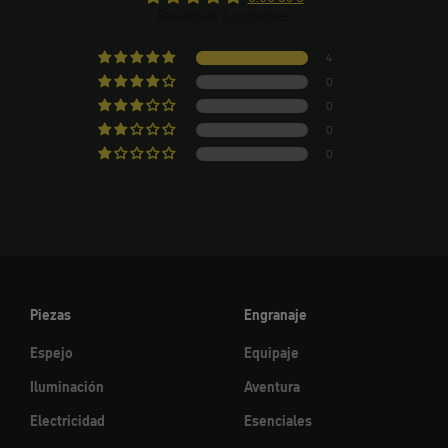
Basado en 4 opiniones
4
0
0
0
0
Piezas
Engranaje
Espejo
Equipaje
Iluminación
Aventura
Electricidad
Esenciales