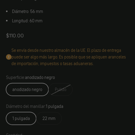
Diámetro: 56 mm
Longitud: 60 mm
Angebot
$110.00
Se envía desde nuestro almacén de la UE. El plazo de entrega
puede ser algo más largo. Es posible que se apliquen aranceles
de importación, impuestos o tasas aduaneras.
Superficie:
anodizado negro
anodizado negro
Pulido
Diámetro del manillar:
1 pulgada
1 pulgada
22 mm