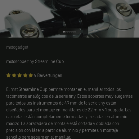
Ir al elemento 1
Ir al elemento 2
Ir al elemento 3
Ir al elemento 4
Ir al elemento 5
Ir al elemento 6
Ir al elemento 7
motogadget
motogadget
motoscope tiny Streamline Cup
4 Bewertungen
El mst Streamline Cup permite montar en el manillar todos los
tacómetros analógicos de la serie tiny. Estos soportes muy elegantes
para todos los instrumentos de 49 mm de la serie tiny están
diseñados para el montaje en manillares de 22 mm y 1 pulgada. Las
cazoletas están completamente torneadas y fresadas en aluminio
macizo. La abrazadera de montaje está cortada y doblada con
precisión con láser a partir de aluminio y permite un montaje
sencillo pero seguro en el manillar.