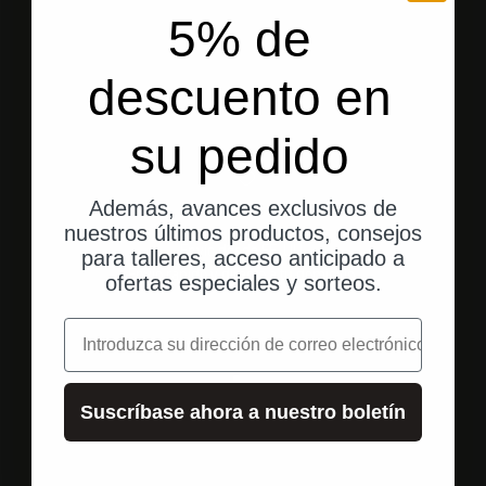
5% de
descuento en
su pedido
Además, avances exclusivos de
nuestros últimos productos, consejos
Envío desde EE. UU.
para talleres, acceso anticipado a
Envío rápido y directo a tu domicilio.
ofertas especiales y sorteos.
correo electrónico
Ir al elemento 1
Ir al elemento 2
Ir al elemento 3
Suscríbase ahora a nuestro boletín
Valoraciones de los clientes