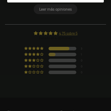
Leer más opiniones
4,75 sobre 5
Basado en 4 opiniones
3
1
0
0
0