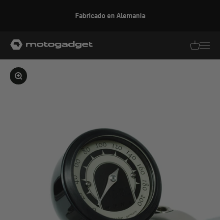
Ir al contenido
Fabricado en Alemania
motogadget GmbH
Traducció
Traduc
Ampliar la imagen