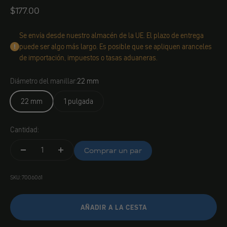
Angebot
$177.00
Se envía desde nuestro almacén de la UE. El plazo de entrega
puede ser algo más largo. Es posible que se apliquen aranceles
de importación, impuestos o tasas aduaneras.
Diámetro del manillar:
22 mm
22 mm
1 pulgada
Cantidad:
Comprar un par
SKU: 7006061
AÑADIR A LA CESTA