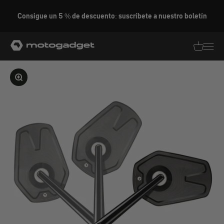
Ir al contenido
Consigue un 5 % de descuento: suscríbete a nuestro boletín
motogadget GmbH
Traducció
Traduc
Ampliar la imagen