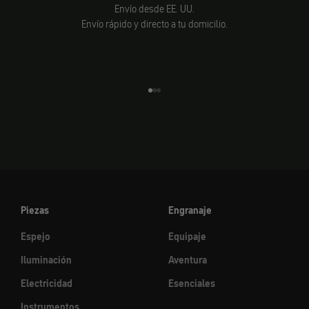
Envío desde EE. UU.
Envío rápido y directo a tu domicilio.
Ir al elemento 1
Ir al elemento 2
Ir al elemento 3
Piezas
Engranaje
Espejo
Equipaje
Iluminación
Aventura
Electricidad
Esenciales
Instrumentos