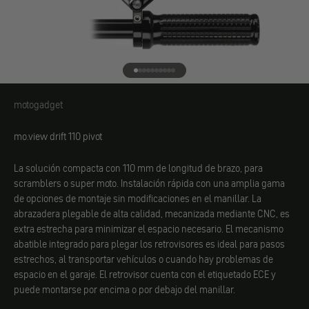
Ir al elemento 1
Ir al elemento 2
Ir al elemento 3
Ir al elemento 4
Ir al elemento 5
Ir al elemento 6
Ir al elemento 7
Ir al elemento 8
Ir al elemento 9
Ir al elemento 10
motogadget
motogadget
mo.view drift 110 pivot
La solución compacta con 110 mm de longitud de brazo, para
scramblers o super moto. Instalación rápida con una amplia gama
de opciones de montaje sin modificaciones en el manillar. La
abrazadera plegable de alta calidad, mecanizada mediante CNC, es
extra estrecha para minimizar el espacio necesario. El mecanismo
abatible integrado para plegar los retrovisores es ideal para
pasos
estrechos, al transportar vehículos o cuando hay problemas de
espacio en el garaje. El retrovisor cuenta con el etiquetado ECE y
puede montarse por encima o por debajo del manillar.