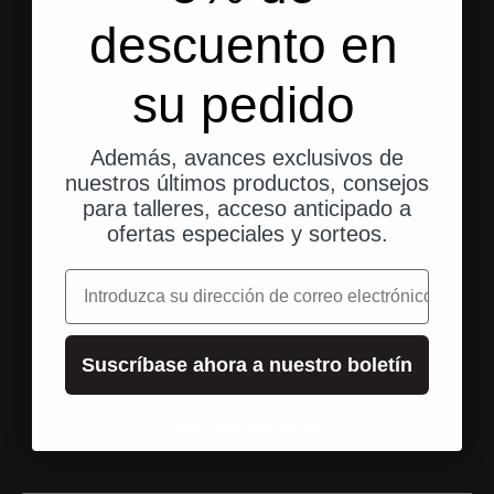
descuento en
su pedido
Envío desde EE. UU.
Además, avances exclusivos de
Envío rápido y directo a tu domicilio.
nuestros últimos productos, consejos
para talleres, acceso anticipado a
ofertas especiales y sorteos.
correo electrónico
Ir al elemento 1
Ir al elemento 2
Ir al elemento 3
Suscríbase ahora a nuestro boletín
Valoraciones de los clientes
Leer más opiniones