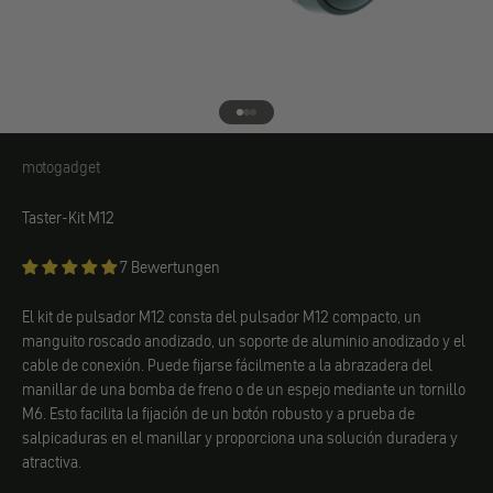
Ir al elemento 1
Ir al elemento 2
Ir al elemento 3
motogadget
motogadget
Taster-Kit M12
7 Bewertungen
El kit de pulsador M12 consta del pulsador M12 compacto, un
manguito roscado anodizado, un soporte de aluminio anodizado y el
cable de conexión. Puede fijarse fácilmente a la abrazadera del
manillar de una bomba de freno o de un espejo mediante un tornillo
M6. Esto facilita la fijación de un botón robusto y a prueba de
salpicaduras en el manillar y proporciona una solución duradera y
atractiva.