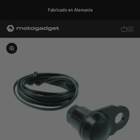
Ir al contenido
Fabricado en Alemania
motogadget GmbH
Traducció
Traduc
Ampliar la imagen