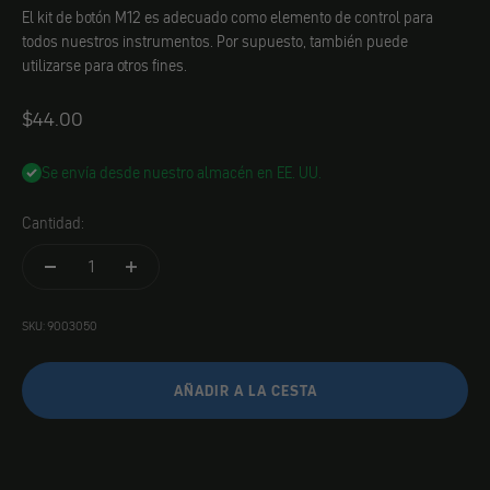
El kit de botón M12 es adecuado como elemento de control para
todos nuestros instrumentos. Por supuesto, también puede
utilizarse para otros fines.
Angebot
$44.00
Se envía desde nuestro almacén en EE. UU.
Cantidad:
SKU: 9003050
AÑADIR A LA CESTA