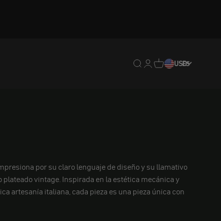
Traducción pendiente: e
Traducción pendiente:
Traducción pendien
USD
ES
mpresiona por su claro lenguaje de diseño y su llamativo
 plateado vintage. Inspirada en la estética mecánica y
ica artesanía italiana, cada pieza es una pieza única con