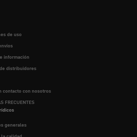
nes de uso
envíos
de información
e distribuidores
 contacto con nosotros
S FRECUENTES
rídicos
es generales
 la calidad