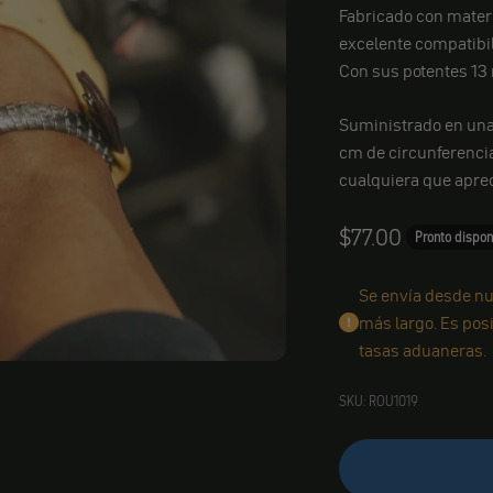
Fabricado con mater
excelente compatibili
Con sus potentes 13 
Suministrado en una
cm de circunferencia
cualquiera que apreci
Angebot
$77.00
Pronto dispon
Se envía desde nu
más largo. Es pos
tasas aduaneras.
SKU: ROU1019