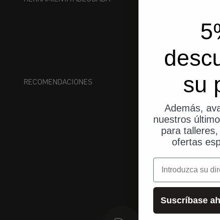
5
desc
su 
RECOMENDACIONES
Además, ava
nuestros últim
para talleres
ofertas esp
correo electrónic
Suscríbase ah