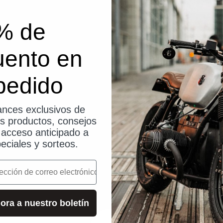
% de
uento en
pedido
nces exclusivos de
os productos, consejos
, acceso anticipado a
eciales y sorteos.
o
ora a nuestro boletín