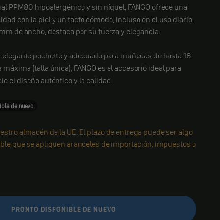
ial PPM80 hipoalergénico y sin níquel, FANGO ofrece una
dad con la piel y un tacto cómodo, incluso en el uso diario.
mm de ancho, destaca por su fuerza y elegancia.
 elegante pochette y adecuado para muñecas de hasta 18
 máxima (talla única), FANGO es el accesorio ideal para
e el diseño auténtico y la calidad.
ible de nuevo
estro almacén de la UE. El plazo de entrega puede ser algo
ible que se apliquen aranceles de importación, impuestos o
PRONTO DISPONIBLE DE NUEVO