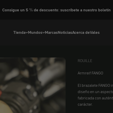
Consigue un 5 % de descuento: suscríbete a nuestro boletín
Tienda
Mundos
Marcas
Noticias
Acerca de
Vales
ROUILLE
ROUILLE
Armreif FANGO
El brazalete FANGO i
diseño en un aspecto
fabricada con autént
carácter.