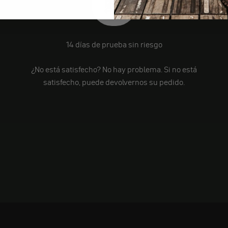
14 días de prueba sin riesgo
¿No está satisfecho? No hay problema. Si no está
satisfecho, puede devolvernos su pedido.