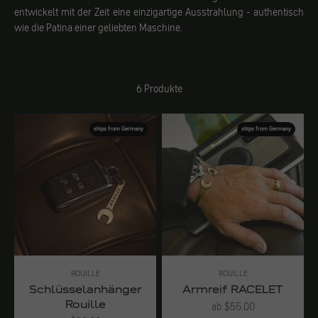
entwickelt mit der Zeit eine einzigartige Ausstrahlung - authentisch
wie die Patina einer geliebten Maschine.
6 Produkte
ships from Germany
ships from Germany
ROUILLE
ROUILLE
Schlüsselanhänger
Armreif RACELET
Rouille
Angebot
ab $55.00