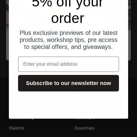
5% off your
order
Plus exclusive previews of our latest
ROUILLE
ROUILLE
products, workshop tips, pre access
Armreif DADO
Armreif MOTORE
to special offers, and giveaways.
Angebot
Angebot
$55.00
$66.00
Email
Subscribe to our newsletter now
Parts
Gear
Spiegel
Gepäck
Beleuchtung
Adventure
Elektrik
Essentials