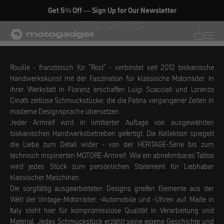
Zum Inhalt springen
Get 5% Off — Sign Up for Our Newsletter
Rouille
motogadget GmbH
Translati
Transl
Rouille - französisch für "Rost" - verbindet seit 2012 toskanische
Handwerkskunst mit der Faszination für klassische Motorräder. In
ihrer Werkstatt in Florenz erschaffen Luigi Scacciati und Lorenzo
Cinotti zeitlose Schmuckstücke, die die Patina vergangener Zeiten in
moderne Designsprache übersetzen.
Jeder Armreif wird in limitierter Auflage von ausgewählten
toskanischen Handwerksbetrieben gefertigt. Die Kollektion spiegelt
die Liebe zum Detail wider - von der HERITAGE-Serie bis zum
technisch inspirierten MOTORE-Armreif. Wie ein abnehmbares Tattoo
wird jedes Stück zum persönlichen Statement für Liebhaber
klassischer Maschinen.
Die sorgfältig ausgearbeiteten Designs greifen Elemente aus der
Welt der Vintage-Motorräder, -Automobile und -Uhren auf. Made in
Italy steht hier für kompromisslose Qualität in Verarbeitung und
Material. Jedes Schmuckstück erzählt seine eigene Geschichte und