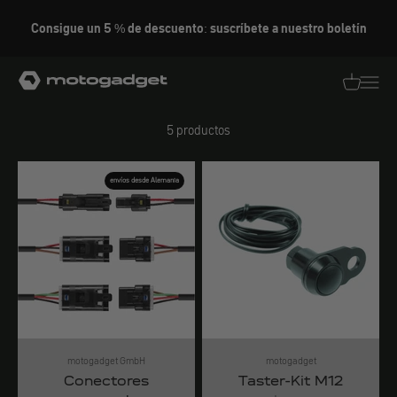
Ir al contenido
Consigue un 5 % de descuento: suscríbete a nuestro boletín
Accesorios para pulsadores y asas
motogadget GmbH
Traducció
Traduc
5 productos
envíos desde Alemania
motogadget GmbH
motogadget
Conectores
Taster-Kit M12