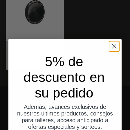
motogadget
mo.grip cap
5% de
Angebot
$77.00
descuento en
su pedido
Piezas
Engranaje
Además, avances exclusivos de
nuestros últimos productos, consejos
Espejo
Equipaje
para talleres, acceso anticipado a
Iluminación
Aventura
ofertas especiales y sorteos.