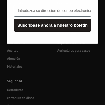
Electricidad
Esenciales
correo electrónico
Instrumentos
Pulsador / asas
Suscríbase ahora a nuestro boletín
Taller
Conectividad
Herramienta
Soporte para móvil
Aceites
Auriculares para casco
Atención
Materiales
Seguridad
Cerraduras
cerradura de disco