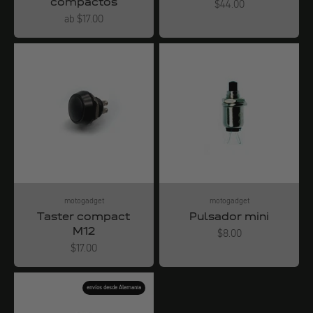
compactos
Angebot
$44.00
Angebot
ab $17.00
motogadget
motogadget
Taster compact
Pulsador mini
M12
Angebot
$8.00
Angebot
$17.00
envíos desde Alemania