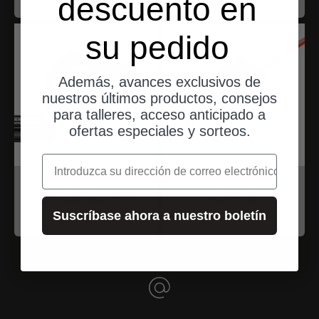
descuento en
su pedido
Además, avances exclusivos de
nuestros últimos productos, consejos
para talleres, acceso anticipado a
ofertas especiales y sorteos.
correo electrónico
motogadget
motogadget
mo.view sport 60
mo.flash
Suscríbase ahora a nuestro boletín
Angebot
Angebot
$144.00
$44.00