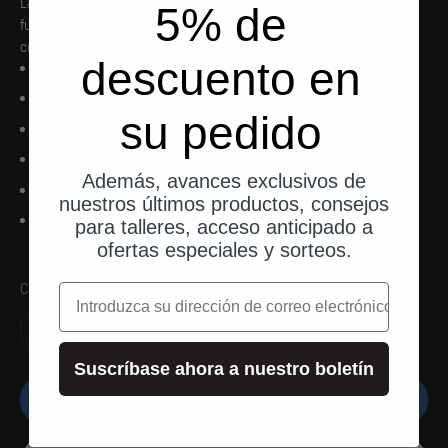
La placa de montaje se puede pedir por separado. Todas las
5% de
funciones de luz necesarias para el funcionamiento legal se
combinan en un solo conjunto.
descuento en
Luz trasera
Luz de freno
su pedido
Indicador izquierdo
Indicador derecho
Además, avances exclusivos de
Iluminación de la matrícula
nuestros últimos productos, consejos
Reflectores
para talleres, acceso anticipado a
ofertas especiales y sorteos.
Cantidad:
correo electrónico
Suscríbase ahora a nuestro boletín
AÑADIR A LA CESTA