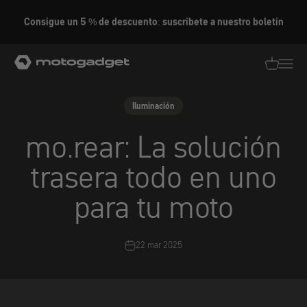
Ir al contenido
Fabricado en Alemania
motogadget GmbH
Traducció
Traduc
Iluminación
mo.rear: La solución
trasera todo en uno
para tu moto
22 mar 2025