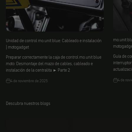
mo.unit bl
Unidad de control mo.unit blue: Cableado e instalación
motogadge
| motogadget
Guía de co
Preparar correctamente la caja de control mo.unit blue
interrupto
moto: Desmontaje del mazo de cables, cableado e
actualizac
instalación de la centralita ► Parte 2
4 de nov
4 de noviembre de 2025
Descubra nuestros blogs
mo.faq
Jacobs Bricolaje