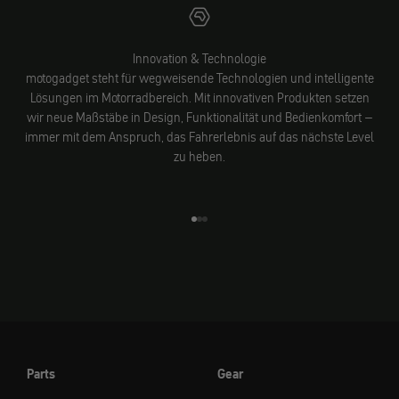
Innovation & Technologie
motogadget steht für wegweisende Technologien und intelligente
Lösungen im Motorradbereich. Mit innovativen Produkten setzen
wir neue Maßstäbe in Design, Funktionalität und Bedienkomfort –
immer mit dem Anspruch, das Fahrerlebnis auf das nächste Level
zu heben.
Gehe zu Element 1
Gehe zu Element 2
Gehe zu Element 3
Parts
Gear