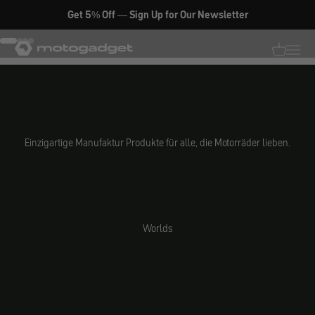
Zum Inhalt springen
JETZT ENTDECKEN
Get 5% Off — Sign Up for Our Newsletter
motogadget GmbH
Gehe zu Element 1
Gehe zu Element 2
Gehe zu Element 3
Gehe zu Element 4
Translati
Transl
Einzigartige Manufaktur Produkte für alle, die Motorräder lieben.
Worlds
Parts