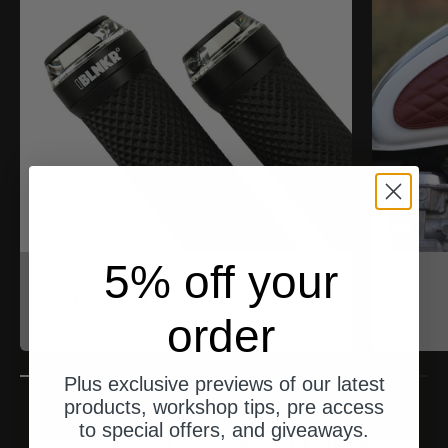
5% off your
motogadget
BLNKR - Der Fahrradblinker
order
Angebot
$188.00
Plus exclusive previews of our latest
products, workshop tips, pre access
to special offers, and giveaways.
motogadget products have become a staple in the Deus Customs