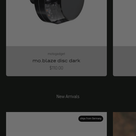
motogadget
mo.blaze disc dark
Angebot
$110.00
New Arrivals
ships from Germany