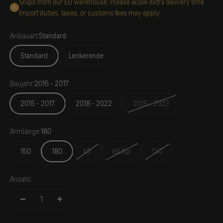
Ships from our EU warehouse. Please allow extra delivery time
Import duties, taxes, or customs fees may apply.
Anbauart:
Standard
Standard
Lenkerende
Baujahr:
2015 - 2017
2015 - 2017
2018 - 2022
2015 - 2023
Armlänge:
180
150
180
60
60 flip
130
Anzahl: