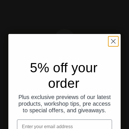
Versand aus den USA
5% off your
Schneller, direkter Versand an Ihre Adresse.
order
Plus exclusive previews of our latest
Gehe zu Element 1
Gehe zu Element 2
Gehe zu Element 3
products, workshop tips, pre access
to special offers, and giveaways.
Kundenbewertungen
Email