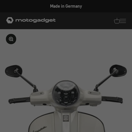
Zum Inhalt springen
Made in Germany
motogadget GmbH
Translati
Transl
Bild vergrößern