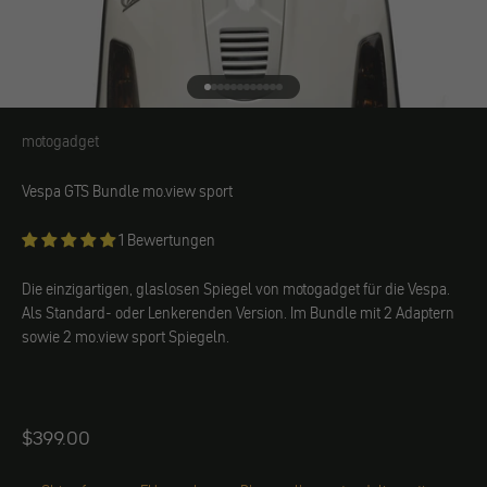
Gehe zu Element 1
Gehe zu Element 2
Gehe zu Element 3
Gehe zu Element 4
Gehe zu Element 5
Gehe zu Element 6
Gehe zu Element 7
Gehe zu Element 8
Gehe zu Element 9
Gehe zu Element 10
Gehe zu Element 11
Gehe zu Element 12
motogadget
motogadget
Vespa GTS Bundle mo.view sport
1 Bewertungen
Die einzigartigen, glaslosen Spiegel von motogadget für die Vespa.
Als Standard- oder Lenkerenden Version. Im Bundle mit 2 Adaptern
sowie 2 mo.view sport Spiegeln.
Angebot
$399.00