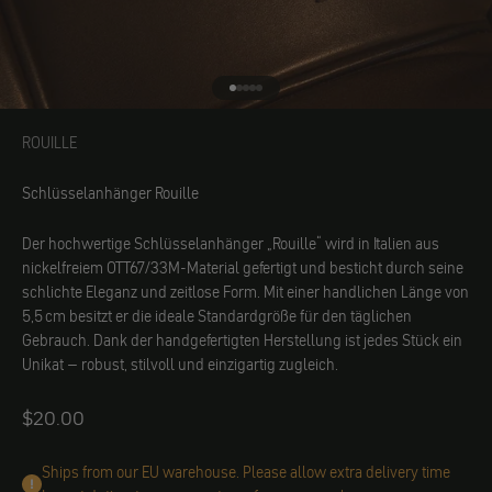
Gehe zu Element 1
Gehe zu Element 2
Gehe zu Element 3
Gehe zu Element 4
Gehe zu Element 5
ROUILLE
ROUILLE
Schlüsselanhänger Rouille
Der hochwertige Schlüsselanhänger „Rouille“ wird in Italien aus
nickelfreiem OTT67/33M-Material gefertigt und besticht durch seine
schlichte Eleganz und zeitlose Form. Mit einer handlichen Länge von
5,5 cm besitzt er die ideale Standardgröße für den täglichen
Gebrauch. Dank der handgefertigten Herstellung ist jedes Stück ein
Unikat – robust, stilvoll und einzigartig zugleich.
Angebot
$20.00
Ships from our EU warehouse. Please allow extra delivery time