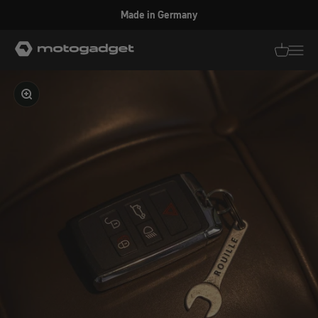
Zum Inhalt springen
Made in Germany
motogadget GmbH
Translati
Transl
Bild vergrößern