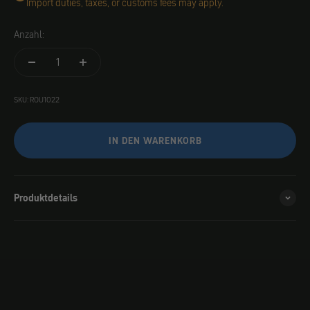
Import duties, taxes, or customs fees may apply.
Anzahl:
SKU: ROU1022
IN DEN WARENKORB
Produktdetails