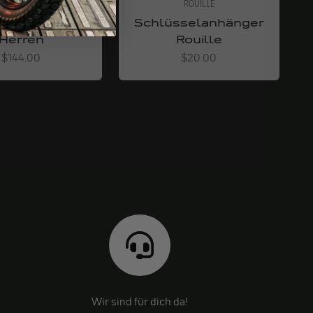
orth of Berlin
ROUILLE
 Regenhose
Schlüsselanhänger
Herren
Rouille
Angebot
Angebot
$144.00
$20.00
Wir sind für dich da!