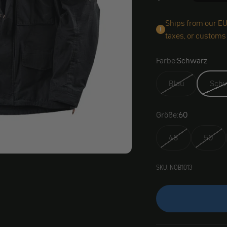
Ships from our EU
taxes, or customs
Farbe:
Schwarz
Blau
Sch
Größe:
60
48
50
SKU: NOB1013