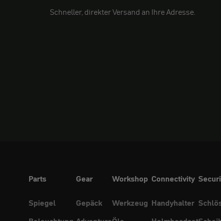
Schneller, direkter Versand an Ihre Adresse.
Parts
Gear
Workshop
Connectivity
Securi
Spiegel
Gepäck
Werkzeug
Handyhalter
Schlö
Beleuchtung
Adventure
Öle
Helmheadset
Schei