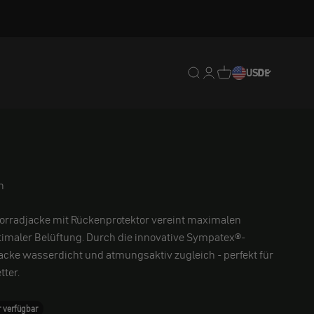
Translation missing: de.
Translation missing: 
Translation missing
USD
DE
n
orradjacke mit Rückenprotektor vereint maximalen
timaler Belüftung. Durch die innovative Sympatex®-
Jacke wasserdicht und atmungsaktiv zugleich - perfekt für
ter.
 verfügbar