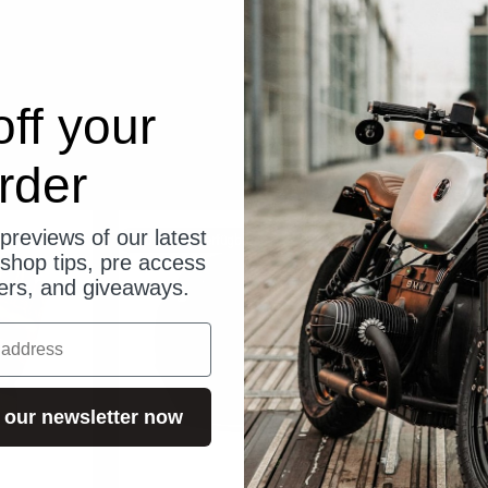
ff your
rder
previews of our latest
Bald wieder verfügbar
Bald wieder ve
shop tips, pre access
fers, and giveaways.
 our newsletter now