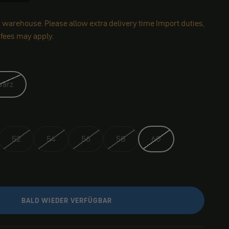
 warehouse. Please allow extra delivery time Import duties,
 fees may apply.
warz
52
54
56
58
60
BALD WIEDER VERFÜGBAR