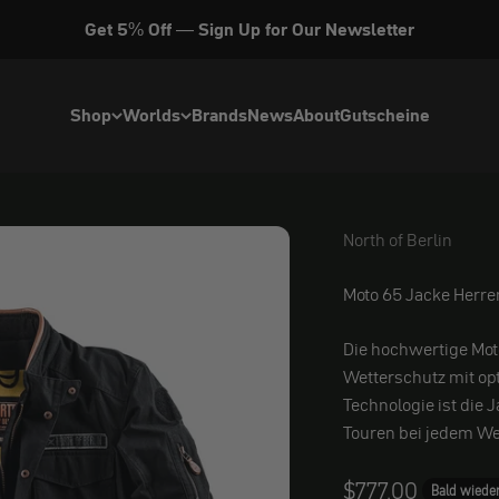
Get 5% Off — Sign Up for Our Newsletter
Shop
Worlds
Brands
News
About
Gutscheine
North of Berlin
North of Berlin
Moto 65 Jacke Herre
Die hochwertige Mot
Wetterschutz mit op
Technologie ist die 
Touren bei jedem Wet
Angebot
$777.00
Bald wieder