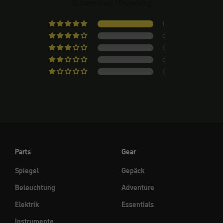
Basierend auf 1 Bewertung
1
0
0
0
0
Parts
Gear
Spiegel
Gepäck
Beleuchtung
Adventure
Elektrik
Essentials
Instrumente