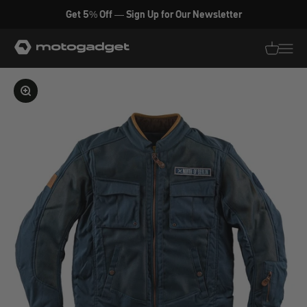
Zum Inhalt springen
Get 5% Off — Sign Up for Our Newsletter
motogadget GmbH
Translati
Transl
Bild vergrößern