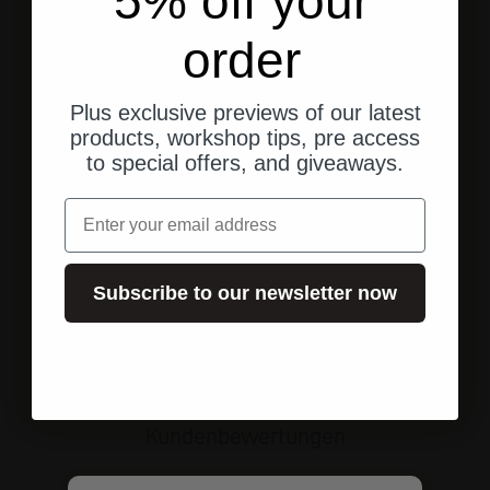
5% off your
order
Plus exclusive previews of our latest
products, workshop tips, pre access
to special offers, and giveaways.
Email
Versand aus den USA
Schneller, direkter Versand an Ihre Adresse.
Subscribe to our newsletter now
Gehe zu Element 1
Gehe zu Element 2
Gehe zu Element 3
Kundenbewertungen