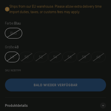
Ships from our EU warehouse. Please allow extra delivery time
Import duties, taxes, or customs fees may apply.
Farbe:
Blau
Blau
Größe:
48
48
50
52
54
56
58
60
SKU: NOB1199
BALD WIEDER VERFÜGBAR
Produktdetails