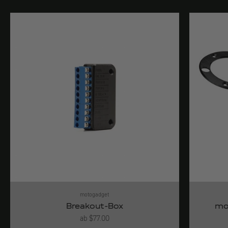
motogadget
Breakout-Box
mo
Angebot
ab $77.00