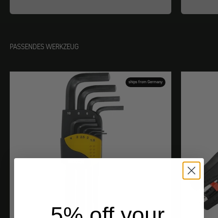
PASSENDES WERKZEUG
ships from Germany
5% off your