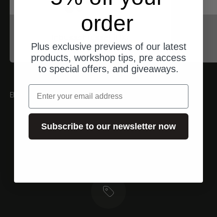
order
Proxxon
Inbusschlüssel (HX)
Plus exclusive previews of our latest
Angebot
$17.00
products, workshop tips, pre access
to special offers, and giveaways.
Email
EMPFEHLUNGEN
Subscribe to our newsletter now