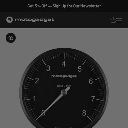
Zum Inhalt springen
Get 5% Off — Sign Up for Our Newsletter
motogadget GmbH
Translati
Transl
Bild vergrößern