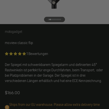
Gehe zu Element 1
Gehe zu Element 2
Gehe zu Element 3
Gehe zu Element 4
Gehe zu Element 5
Gehe zu Element 6
Gehe zu Element 7
Gehe zu Element 8
Gehe zu Element 9
motogadget
motogadget
mo.view classic flip
1 Bewertungen
Der Spiegel mit schwenkbarem Spiegelarm und definierten 45°
Rastwinkeln ist perfekt für enge Durchfahrten, beim Transport, oder
bei Platzproblemen in der Garage. Der Spiegel ist in drei
verschiedenen Längen erhältlich und hat eine ECE Kennzeichnung.
Angebot
$166.00
Ships from our EU warehouse. Please allow extra delivery time