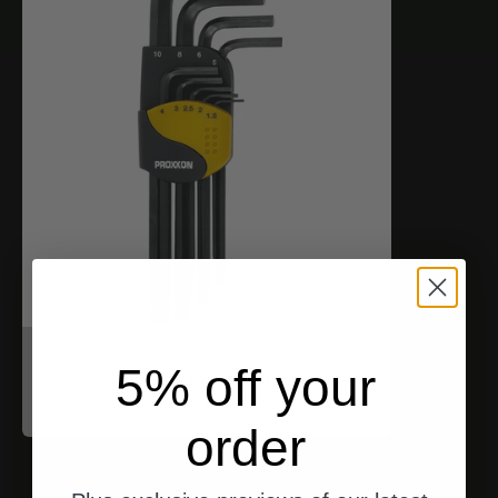
Proxxon
5% off your
Inbusschlüssel (HX)
Angebot
$17.00
order