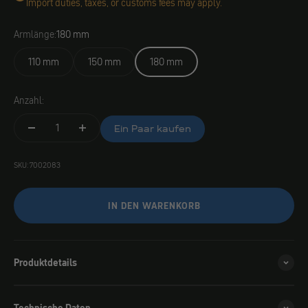
Import duties, taxes, or customs fees may apply.
Armlänge:
180 mm
110 mm
150 mm
180 mm
Anzahl:
Ein Paar kaufen
SKU: 7002083
IN DEN WARENKORB
Produktdetails