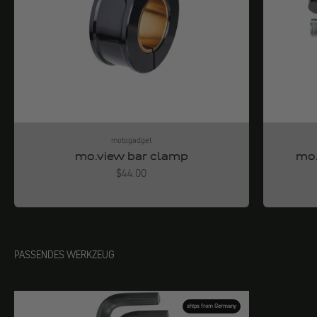
motogadget
mo.view bar clamp
mo.
Angebot
$44.00
PASSENDES WERKZEUG
ships from Germany