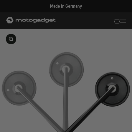
Zum Inhalt springen
Made in Germany
motogadget GmbH
Translati
Transl
Bild vergrößern