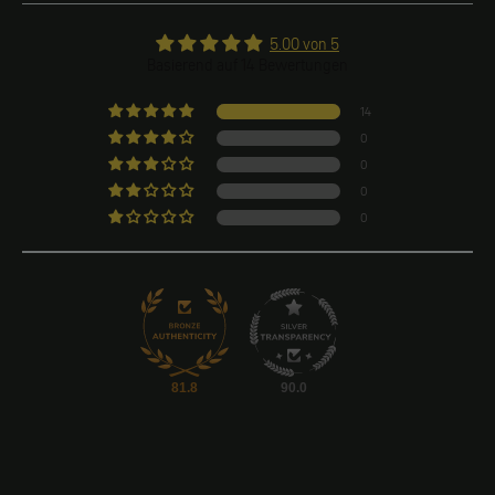
5.00 von 5
Basierend auf 14 Bewertungen
14
0
0
0
0
81.8
90.0