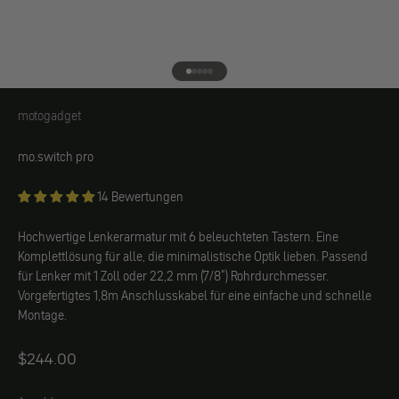
Gehe zu Element 1
Gehe zu Element 2
Gehe zu Element 3
Gehe zu Element 4
Gehe zu Element 5
motogadget
motogadget
mo.switch pro
14 Bewertungen
Hochwertige Lenkerarmatur mit 6 beleuchteten Tastern. Eine
Komplettlösung für alle, die minimalistische Optik lieben. Passend
für Lenker mit 1 Zoll oder 22,2 mm (7/8") Rohrdurchmesser.
Vorgefertigtes 1,8m Anschlusskabel für eine einfache und schnelle
Montage.
$244.00