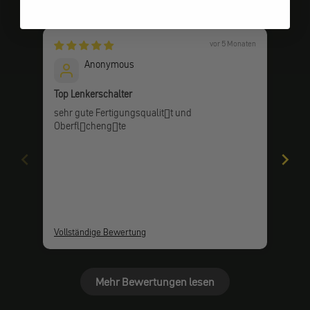
Kundenbewertungen
vor 5 Monaten
Anonymous
Top Lenkerschalter
Perf
sehr gute Fertigungsqualit�t und
Perf
Oberfl�cheng�te
Vollständige Bewertung
Voll
Mehr Bewertungen lesen