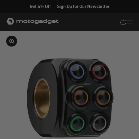
Zum Inhalt springen
Get 5% Off — Sign Up for Our Newsletter
motogadget GmbH
Translati
Transl
Bild vergrößern