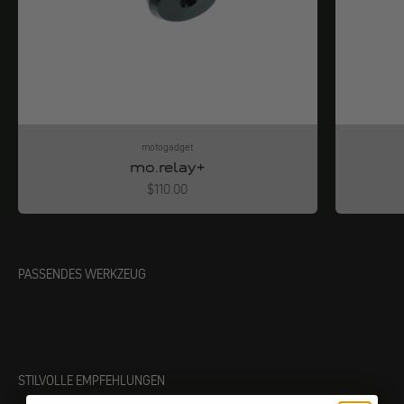
motogadget
mo.relay+
Angebot
$110.00
PASSENDES WERKZEUG
STILVOLLE EMPFEHLUNGEN