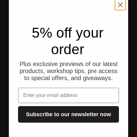
5% off your
order
Plus exclusive previews of our latest
products, workshop tips, pre access
Versandkostenfrei
to special offers, and giveaways.
in Deutschland ab 250 € Einkaufswert
Email
Gehe zu Element 1
Gehe zu Element 2
Gehe zu Element 3
Subscribe to our newsletter now