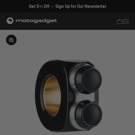
Zum Inhalt springen
Get 5% Off — Sign Up for Our Newsletter
motogadget GmbH
Translati
Transl
Bild vergrößern