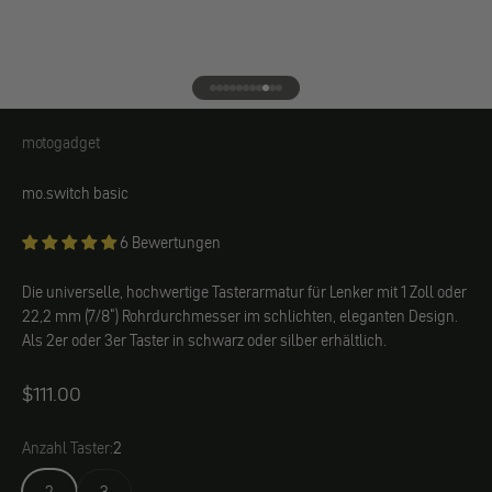
Gehe zu Element 1
Gehe zu Element 2
Gehe zu Element 3
Gehe zu Element 4
Gehe zu Element 5
Gehe zu Element 6
Gehe zu Element 7
Gehe zu Element 8
Gehe zu Element 9
Gehe zu Element 10
Gehe zu Element 11
motogadget
motogadget
mo.switch basic
6 Bewertungen
Die universelle, hochwertige Tasterarmatur für Lenker mit 1 Zoll oder
22,2 mm (7/8") Rohrdurchmesser im schlichten, eleganten Design.
Als 2er oder 3er Taster in schwarz oder silber erhältlich.
Angebot
$111.00
Anzahl Taster:
2