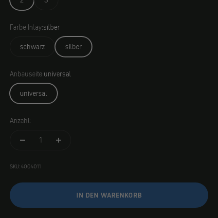
2
3
Farbe Inlay:
silber
schwarz
silber
Anbauseite:
universal
universal
Anzahl:
SKU: 4004011
IN DEN WARENKORB