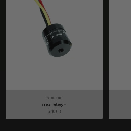
motogadget
mo.relay+
Angebot
$110.00